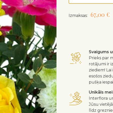
67,00 €
Izmaksas:
Svaigums un
Prieks par m
rotājumi ir 
ziediem! Lai
esošos zied
pušķa iespa
Unikāls me
Interflora u
Jūsu vietējā
līdz greznie