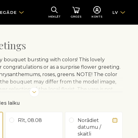
IEGĀDE
LV
MEKLĒT
GROZS
KONTS
etings
y bouquet bursting with colors! This lovely
r congratulations or as a surprise flower greeting.
chrysanthemums, roses, greens. NOTE! The color
 the bouquet may differ from the model image,
 selection of the local florist. The vase is not
es laiku
Rīt, 08.08
Norādiet
datumu /
skaitli