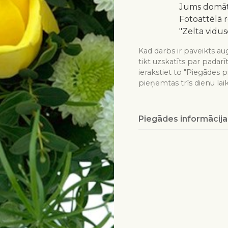
Jums domātu
Fotoattēlā 
"Zelta vidus
Kad darbs ir paveikts aug
tikt uzskatīts par padarī
ierakstiet to "Piegādes p
pieņemtas trīs dienu lai
Piegādes informācija