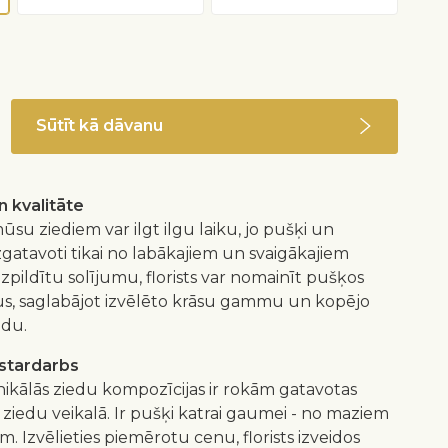
Sūtīt kā dāvanu
 kvalitāte
ūsu ziediem var ilgt ilgu laiku, jo pušķi un
izgatavoti tikai no labākajiem un svaigākajiem
 izpildītu solījumu, florists var nomainīt pušķos
us, saglabājot izvēlēto krāsu gammu un kopējo
idu.
istardarbs
nikālās ziedu kompozīcijas ir rokām gatavotas
 ziedu veikalā. Ir pušķi katrai gaumei - no maziem
m. Izvēlieties piemērotu cenu, florists izveidos