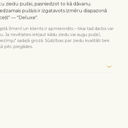
 ziedu pušķi, pasniedzot to kā dāvanu.
redzamais pušķis ir izgatavots izmēru diapazonā
ceļš" — "Deluxe".
stā līmenī un klients ir apmierināts – tikai tad darbs var
tu. Ja nevēlaties iekļaut kādu ziedu vai augu pušķī,
iezīmju" sadaļā grozā. Sūdzības par ziedu kvalitāti tiek
kā pēc piegādes.