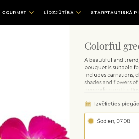
GOURMET
LĪDZJŪTĪBA
STARPTAUTISKĀ P
Colorful gre
A beautiful and trend
bouquet is suitable fo
Includes carnations, 
shades and flowers of
depending on the flower
included.
Izvēlieties piegād
Šodien, 07.08