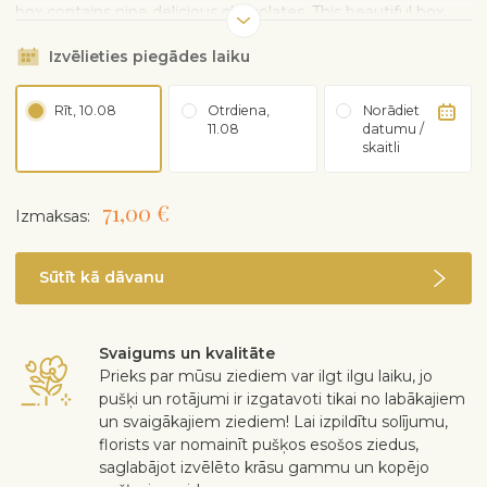
box contains nine delicious chocolates. This beautiful box
tied with a bow is perfect as a gift or for treating yourself.
Izvēlieties piegādes laiku
Content weight 90g. Contains nuts and other allergens. The
product is not lactose-free.
Rīt, 10.08
Otrdiena,
Norādiet
11.08
datumu /
skaitli
71,00 €
Izmaksas:
Sūtīt kā dāvanu
Svaigums un kvalitāte
Prieks par mūsu ziediem var ilgt ilgu laiku, jo
pušķi un rotājumi ir izgatavoti tikai no labākajiem
un svaigākajiem ziediem! Lai izpildītu solījumu,
florists var nomainīt pušķos esošos ziedus,
saglabājot izvēlēto krāsu gammu un kopējo