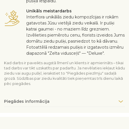
pušķa iespaidu.
Unikāls meistardarbs
Interflora unikālās ziedu kompozīcijas ir rokām
gatavotas Jūsu vietējā ziedu veikalā. Ir pušķi
katrai gaumei - no maziem līdz grezniem.
Izvēlieties piemērotu cenu, florists izveidos Jums
domātu ziedu pušķi, pasniedzot to kā dāvanu.
Fotoattēlā redzamais pušķis ir izgatavots izmēru
diapazonā "Zelta vidusceļš" — "Deluxe".
Kad darbs ir paveikts augstā līmenī un klients ir apmierināts – tikai
tad darbs var tikt uzskatīts par padarītu. Ja nevēlaties iekļaut kādu
ziedu vai augu pušķī, ierakstiet to "Piegādes piezīmju" sadaļā
grozā. Sūdzības par ziedu kvalitāti tiek pieņemtas trīs dienu laikā
pēc piegādes.
Piegādes informācija