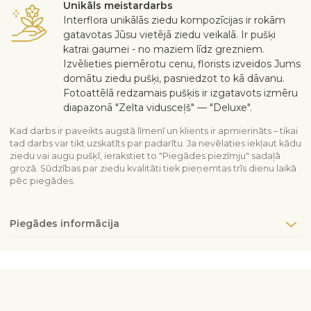
Unikāls meistardarbs
Interflora unikālās ziedu kompozīcijas ir rokām
gatavotas Jūsu vietējā ziedu veikalā. Ir pušķi
katrai gaumei - no maziem līdz grezniem.
Izvēlieties piemērotu cenu, florists izveidos Jums
domātu ziedu pušķi, pasniedzot to kā dāvanu.
Fotoattēlā redzamais pušķis ir izgatavots izmēru
diapazonā "Zelta vidusceļš" — "Deluxe".
Kad darbs ir paveikts augstā līmenī un klients ir apmierināts – tikai
tad darbs var tikt uzskatīts par padarītu. Ja nevēlaties iekļaut kādu
ziedu vai augu pušķī, ierakstiet to "Piegādes piezīmju" sadaļā
grozā. Sūdzības par ziedu kvalitāti tiek pieņemtas trīs dienu laikā
pēc piegādes.
Piegādes informācija