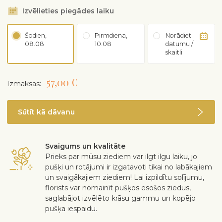
Izvēlieties piegādes laiku
Šodien,
Pirmdiena,
Norādiet
08.08
10.08
datumu /
skaitli
57,00 €
Izmaksas:
Sūtīt kā dāvanu
Svaigums un kvalitāte
Prieks par mūsu ziediem var ilgt ilgu laiku, jo
pušķi un rotājumi ir izgatavoti tikai no labākajiem
un svaigākajiem ziediem! Lai izpildītu solījumu,
florists var nomainīt pušķos esošos ziedus,
saglabājot izvēlēto krāsu gammu un kopējo
pušķa iespaidu.