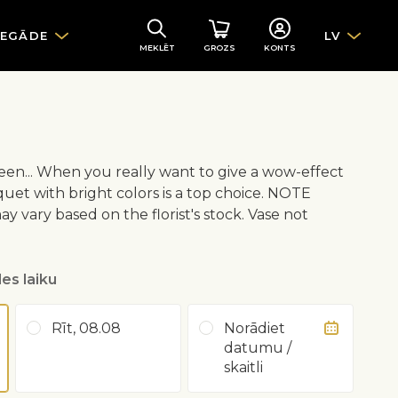
IEGĀDE
LV
MEKLĒT
GROZS
KONTS
reen... When you really want to give a wow-effect
uquet with bright colors is a top choice. NOTE
 vary based on the florist's stock. Vase not
es laiku
Rīt, 08.08
Norādiet
datumu /
skaitli