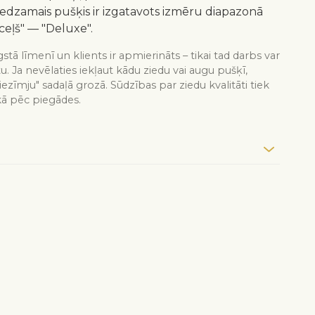
redzamais pušķis ir izgatavots izmēru diapazonā
ceļš" — "Deluxe".
stā līmenī un klients ir apmierināts – tikai tad darbs var
tu. Ja nevēlaties iekļaut kādu ziedu vai augu pušķī,
iezīmju" sadaļā grozā. Sūdzības par ziedu kvalitāti tiek
kā pēc piegādes.