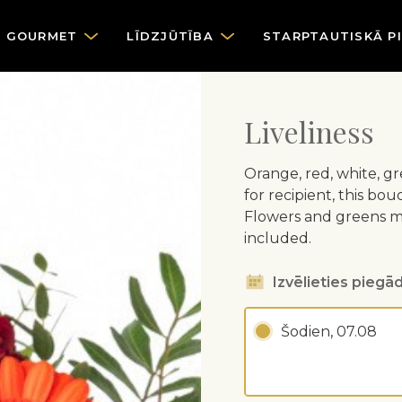
GOURMET
LĪDZJŪTĪBA
STARPTAUTISKĀ P
Liveliness
Orange, red, white, g
for recipient, this bo
Flowers and greens may
included.
Izvēlieties piegād
Šodien, 07.08