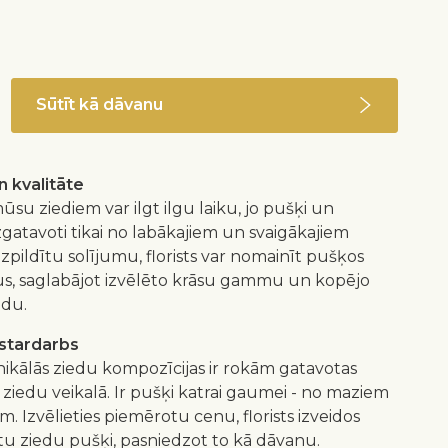
Sūtīt kā dāvanu
 kvalitāte
ūsu ziediem var ilgt ilgu laiku, jo pušķi un
izgatavoti tikai no labākajiem un svaigākajiem
 izpildītu solījumu, florists var nomainīt pušķos
us, saglabājot izvēlēto krāsu gammu un kopējo
idu.
istardarbs
nikālās ziedu kompozīcijas ir rokām gatavotas
 ziedu veikalā. Ir pušķi katrai gaumei - no maziem
m. Izvēlieties piemērotu cenu, florists izveidos
 ziedu pušķi, pasniedzot to kā dāvanu.