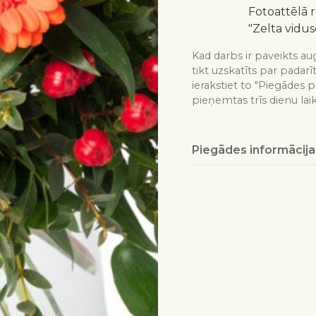
Fotoattēlā 
"Zelta vidus
Kad darbs ir paveikts aug
tikt uzskatīts par padarī
ierakstiet to "Piegādes p
pieņemtas trīs dienu lai
Piegādes informācija