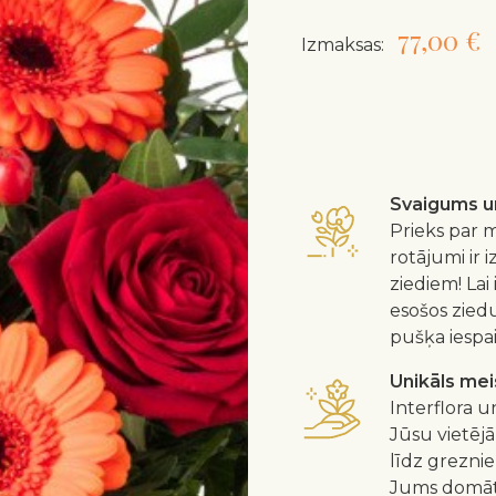
77,00 €
Izmaksas:
Svaigums un
Prieks par m
rotājumi ir 
ziediem! Lai
esošos zied
pušķa iespa
Unikāls me
Interflora u
Jūsu vietējā
līdz greznie
Jums domātu