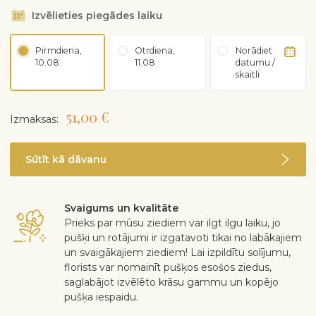
Izvēlieties piegādes laiku
Pirmdiena,
Otrdiena,
Norādiet
10.08
11.08
datumu /
skaitli
51,00 €
Izmaksas:
Sūtīt kā dāvanu
Svaigums un kvalitāte
Prieks par mūsu ziediem var ilgt ilgu laiku, jo
pušķi un rotājumi ir izgatavoti tikai no labākajiem
un svaigākajiem ziediem! Lai izpildītu solījumu,
florists var nomainīt pušķos esošos ziedus,
saglabājot izvēlēto krāsu gammu un kopējo
pušķa iespaidu.