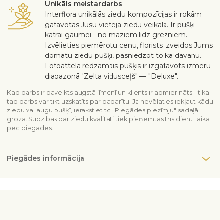
Unikāls meistardarbs
Interflora unikālās ziedu kompozīcijas ir rokām
gatavotas Jūsu vietējā ziedu veikalā. Ir pušķi
katrai gaumei - no maziem līdz grezniem.
Izvēlieties piemērotu cenu, florists izveidos Jums
domātu ziedu pušķi, pasniedzot to kā dāvanu.
Fotoattēlā redzamais pušķis ir izgatavots izmēru
diapazonā "Zelta vidusceļš" — "Deluxe".
Kad darbs ir paveikts augstā līmenī un klients ir apmierināts – tikai
tad darbs var tikt uzskatīts par padarītu. Ja nevēlaties iekļaut kādu
ziedu vai augu pušķī, ierakstiet to "Piegādes piezīmju" sadaļā
grozā. Sūdzības par ziedu kvalitāti tiek pieņemtas trīs dienu laikā
pēc piegādes.
Piegādes informācija