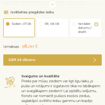
deliver the freshest bouquet possible, and we may
sometimes need to use a different vase.
Izvēlieties piegādes laiku
Šodien, 07.08
Rīt, 08.08
Norādiet
datumu /
skaitli
98,00 €
Izmaksas:
Sūtīt kā dāvanu
Svaigums un kvalitāte
Prieks par mūsu ziediem var ilgt ilgu laiku, jo
pušķi un rotājumi ir izgatavoti tikai no labākajiem
un svaigākajiem ziediem! Lai izpildītu solījumu,
florists var nomainīt pušķos esošos ziedus,
saglabājot izvēlēto krāsu gammu un kopējo