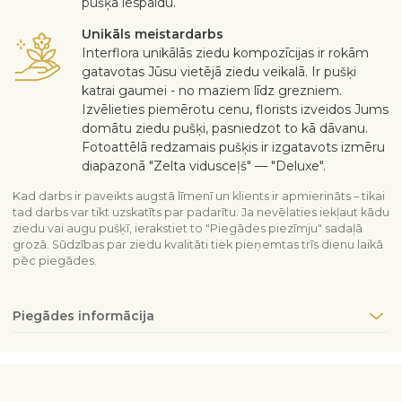
pušķa iespaidu.
Unikāls meistardarbs
Interflora unikālās ziedu kompozīcijas ir rokām
gatavotas Jūsu vietējā ziedu veikalā. Ir pušķi
katrai gaumei - no maziem līdz grezniem.
Izvēlieties piemērotu cenu, florists izveidos Jums
domātu ziedu pušķi, pasniedzot to kā dāvanu.
Fotoattēlā redzamais pušķis ir izgatavots izmēru
diapazonā "Zelta vidusceļš" — "Deluxe".
Kad darbs ir paveikts augstā līmenī un klients ir apmierināts – tikai
tad darbs var tikt uzskatīts par padarītu. Ja nevēlaties iekļaut kādu
ziedu vai augu pušķī, ierakstiet to "Piegādes piezīmju" sadaļā
grozā. Sūdzības par ziedu kvalitāti tiek pieņemtas trīs dienu laikā
pēc piegādes.
Piegādes informācija