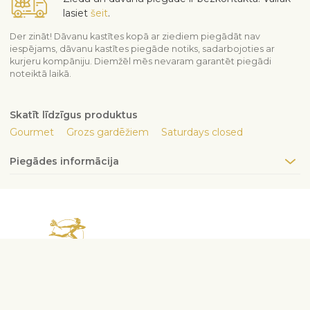
lasiet
šeit
.
Der zināt! Dāvanu kastītes kopā ar ziediem piegādāt nav
iespējams, dāvanu kastītes piegāde notiks, sadarbojoties ar
kurjeru kompāniju. Diemžēl mēs nevaram garantēt piegādi
noteiktā laikā.
Skatīt līdzīgus produktus
Gourmet
Grozs gardēžiem
Saturdays closed
Piegādes informācija
Sazinieties ar mums