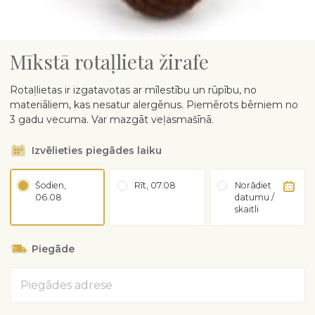
Mīkstā rotaļlieta žirafe
Rotaļlietas ir izgatavotas ar mīlestību un rūpību, no
materiāliem, kas nesatur alergēnus. Piemērots bērniem no
3 gadu vecuma. Var mazgāt veļasmašīnā.
Izvēlieties piegādes laiku
Šodien,
Rīt, 07.08
Norādiet
06.08
datumu /
skaitli
Piegāde
Adrese