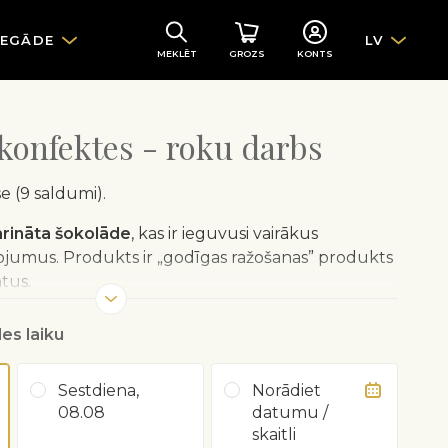
IEGĀDE
LV
MEKLĒT
GROZS
KONTS
 konfektes - roku darbs
se (9 saldumi).
rināta šokolāde
, kas ir ieguvusi vairākus
ojumus. Produkts ir „godīgas ražošanas” produkts
tus.
es laiku
Sestdiena,
Norādiet
08.08
datumu /
skaitli