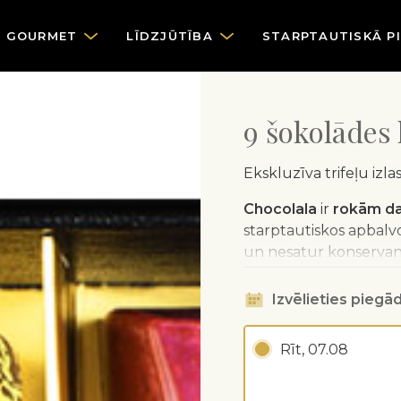
GOURMET
LĪDZJŪTĪBA
STARPTAUTISKĀ P
9 šokolādes
Ekskluzīva trifeļu izla
Chocolala
ir
rokām da
starptautiskos apbalv
un nesatur konservan
Izvēlieties piegād
Rīt, 07.08