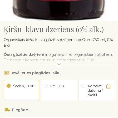
Ķiršu-kļavu dzēriens (0% alk.)
Organiskais ķiršu kļavu gāzēts dzēriens no Öun (750 ml, 0%
alk).
Öun gāzētie dzērieni
ir izgatavoti no organiskiem āboliem.
Tie nesatur konservantus un aromatizatorus. Öun
dzirkstošie dzērieni ir bezalkoholiski, tāpēc tos var baudīt
visa ģimene.
Izvēlieties piegādes laiku
Šodien, 10.08
Rīt, 11.08
Norādiet
datumu /
skaitli
Piegāde