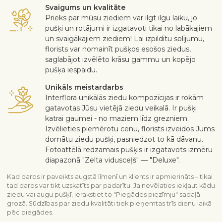
Svaigums un kvalitāte
Prieks par mūsu ziediem var ilgt ilgu laiku, jo
pušķi un rotājumi ir izgatavoti tikai no labākajiem
un svaigākajiem ziediem! Lai izpildītu solījumu,
florists var nomainīt pušķos esošos ziedus,
saglabājot izvēlēto krāsu gammu un kopējo
pušķa iespaidu.
Unikāls meistardarbs
Interflora unikālās ziedu kompozīcijas ir rokām
gatavotas Jūsu vietējā ziedu veikalā. Ir pušķi
katrai gaumei - no maziem līdz grezniem.
Izvēlieties piemērotu cenu, florists izveidos Jums
domātu ziedu pušķi, pasniedzot to kā dāvanu.
Fotoattēlā redzamais pušķis ir izgatavots izmēru
diapazonā "Zelta vidusceļš" — "Deluxe".
Kad darbs ir paveikts augstā līmenī un klients ir apmierināts – tikai
tad darbs var tikt uzskatīts par padarītu. Ja nevēlaties iekļaut kādu
ziedu vai augu pušķī, ierakstiet to "Piegādes piezīmju" sadaļā
grozā. Sūdzības par ziedu kvalitāti tiek pieņemtas trīs dienu laikā
pēc piegādes.