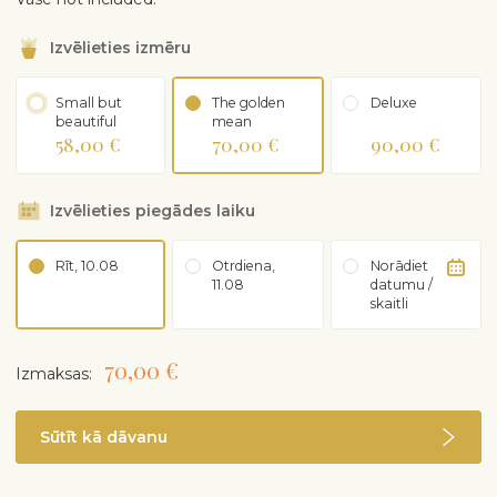
Izvēlieties izmēru
Small but
The golden
Deluxe
beautiful
mean
58,00 €
70,00 €
90,00 €
Izvēlieties piegādes laiku
Rīt, 10.08
Otrdiena,
Norādiet
11.08
datumu /
skaitli
70,00 €
Izmaksas:
Sūtīt kā dāvanu