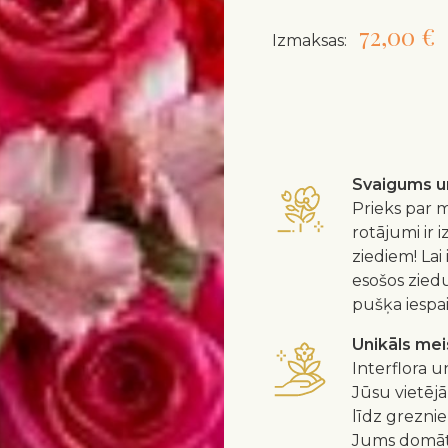
72,00 €
Izmaksas:
Svaigums un
Prieks par m
rotājumi ir 
ziediem! Lai
esošos zied
pušķa iespa
Unikāls me
Interflora u
Jūsu vietējā
līdz greznie
Jums domātu