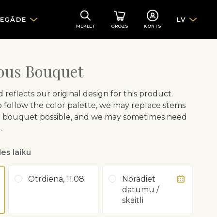
IEGĀDE
LV
MEKLĒT
GROZS
KONTS
ious Bouquet
eflects our original design for this product.
o follow the color palette, we may replace stems
est bouquet possible, and we may sometimes need
.
es laiku
Otrdiena, 11.08
Norādiet
datumu /
skaitli