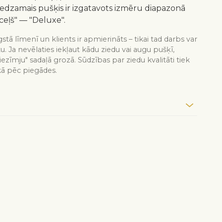
redzamais pušķis ir izgatavots izmēru diapazonā
ceļš" — "Deluxe".
stā līmenī un klients ir apmierināts – tikai tad darbs var
tu. Ja nevēlaties iekļaut kādu ziedu vai augu pušķī,
iezīmju" sadaļā grozā. Sūdzības par ziedu kvalitāti tiek
kā pēc piegādes.