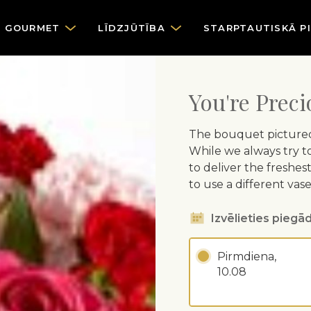
GOURMET
LĪDZJŪTĪBA
STARPTAUTISKĀ P
You're Prec
The bouquet pictured r
While we always try t
to deliver the fresh
to use a different vase
Izvēlieties piegād
Pirmdiena,
10.08