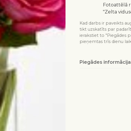
Fotoattēlā 
"Zelta vidus
Kad darbs ir paveikts aug
tikt uzskatīts par padarī
ierakstiet to "Piegādes p
pieņemtas trīs dienu lai
Piegādes informācija