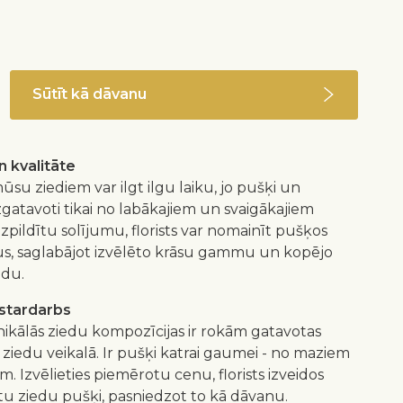
Sūtīt kā dāvanu
 kvalitāte
ūsu ziediem var ilgt ilgu laiku, jo pušķi un
izgatavoti tikai no labākajiem un svaigākajiem
 izpildītu solījumu, florists var nomainīt pušķos
us, saglabājot izvēlēto krāsu gammu un kopējo
idu.
istardarbs
nikālās ziedu kompozīcijas ir rokām gatavotas
 ziedu veikalā. Ir pušķi katrai gaumei - no maziem
m. Izvēlieties piemērotu cenu, florists izveidos
 ziedu pušķi, pasniedzot to kā dāvanu.