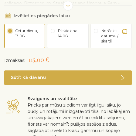
solidago, Pittosporum, Steel Grass and Umbrella Fern -
Allow minimum 48 Hrs prior to delivery
Izvēlieties piegādes laiku
Ceturtdiena,
Piektdiena,
Norādiet
13.08
14.08
datumu /
skaitli
115,00 €
Izmaksas:
Sūtīt kā dāvanu
Svaigums un kvalitāte
Prieks par mūsu ziediem var ilgt ilgu laiku, jo
pušķi un rotājumi ir izgatavoti tikai no labākajiem
un svaigākajiem ziediem! Lai izpildītu solījumu,
florists var nomainīt pušķos esošos ziedus,
saglabājot izvēlēto krāsu gammu un kopējo