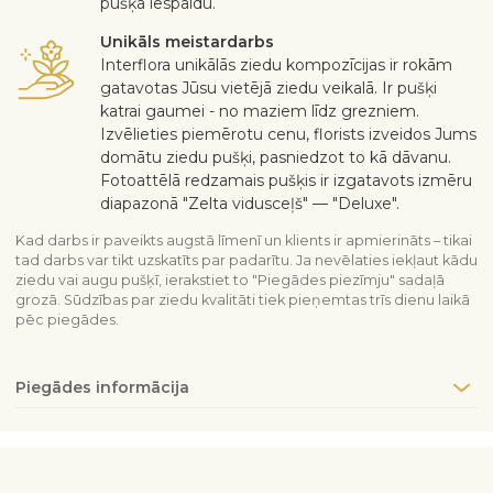
pušķa iespaidu.
Unikāls meistardarbs
Interflora unikālās ziedu kompozīcijas ir rokām
gatavotas Jūsu vietējā ziedu veikalā. Ir pušķi
katrai gaumei - no maziem līdz grezniem.
Izvēlieties piemērotu cenu, florists izveidos Jums
domātu ziedu pušķi, pasniedzot to kā dāvanu.
Fotoattēlā redzamais pušķis ir izgatavots izmēru
diapazonā "Zelta vidusceļš" — "Deluxe".
Kad darbs ir paveikts augstā līmenī un klients ir apmierināts – tikai
tad darbs var tikt uzskatīts par padarītu. Ja nevēlaties iekļaut kādu
ziedu vai augu pušķī, ierakstiet to "Piegādes piezīmju" sadaļā
grozā. Sūdzības par ziedu kvalitāti tiek pieņemtas trīs dienu laikā
pēc piegādes.
Piegādes informācija