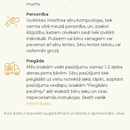
mums.
Personība
Izvēloties Interflora sēru kompozīcijas, tiek
ņemta vērā mirušā personība, un, izsakot
līdzjūtību, katram cilvēkam ziedi tiek izvēlēti
individuāli. Pušķiem vai bēru vainagiem var
pievienot arī sēru lentes. Sēru lentes tekstu var
noformēt grozā.
Piegāde
Mēs iesakām veikt pasūtījumu vismaz 1-2 darba
dienas pirms bērēm. Sēru pasūtījumi tiek
piegādāti uz vietu noteiktā laikā, tāpēc, aizpildot
pasūtījuma veidlapu, iesakām "Piegādes
piezīmju" ailē ierakstīt bēru laiku un citas
nepieciešamās instrukcijas. Skatīt vairāk
informācijas
.
Kad darbs ir paveikts augstā līmenī un klients ir apmierināts – tikai
tad darbs var tikt uzskatīts par padarītu. Ja nevēlaties iekļaut kādu
ziedu vai augu pušķī, ierakstiet to "Piegādes piezīmju" sadaļā
grozā. Sūdzības par ziedu kvalitāti tiek pieņemtas trīs dienu laikā