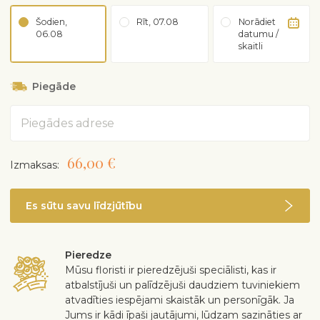
Šodien,
Rīt, 07.08
Norādiet
06.08
datumu /
skaitli
Piegāde
Adrese
66,00 €
Izmaksas:
Es sūtu savu līdzjūtību
Pieredze
Mūsu floristi ir pieredzējuši speciālisti, kas ir
atbalstījuši un palīdzējuši daudziem tuviniekiem
atvadīties iespējami skaistāk un personīgāk. Ja
Jums ir kādi īpaši jautājumi, lūdzam sazināties ar