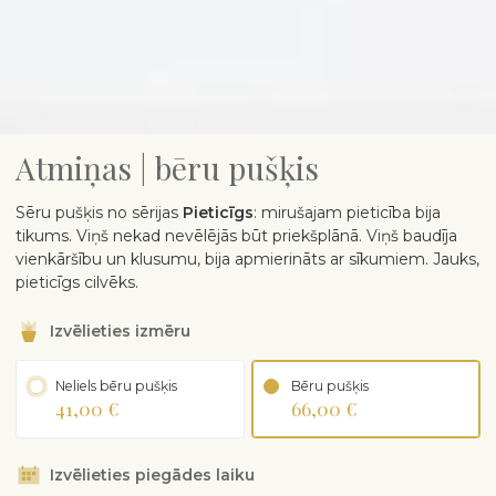
Atmiņas | bēru pušķis
Sēru pušķis no sērijas
Pieticīgs
: mirušajam pieticība bija
tikums. Viņš nekad nevēlējās būt priekšplānā. Viņš baudīja
vienkāršību un klusumu, bija apmierināts ar sīkumiem. Jauks,
pieticīgs cilvēks.
Izvēlieties izmēru
Neliels bēru pušķis
Bēru pušķis
41,00 €
66,00 €
Izvēlieties piegādes laiku