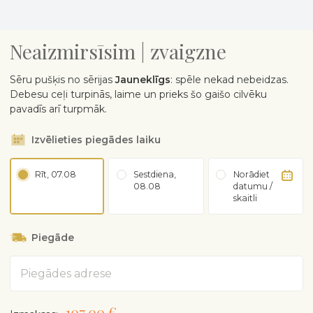
Neaizmirsīsim | zvaigzne
Sēru pušķis no sērijas
Jauneklīgs
: spēle nekad nebeidzas.
Debesu ceļi turpinās, laime un prieks šo gaišo cilvēku
pavadīs arī turpmāk.
Izvēlieties piegādes laiku
Rīt, 07.08
Sestdiena,
Norādiet
08.08
datumu /
skaitli
Piegāde
Adrese
107,00 €