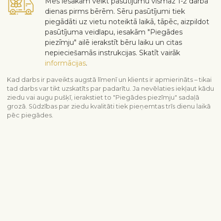
Mēs iesakām veikt pasūtījumu vismaz 1-2 darba
dienas pirms bērēm. Sēru pasūtījumi tiek
piegādāti uz vietu noteiktā laikā, tāpēc, aizpildot
pasūtījuma veidlapu, iesakām "Piegādes
piezīmju" ailē ierakstīt bēru laiku un citas
nepieciešamās instrukcijas. Skatīt vairāk
informācijas
.
Kad darbs ir paveikts augstā līmenī un klients ir apmierināts – tikai
tad darbs var tikt uzskatīts par padarītu. Ja nevēlaties iekļaut kādu
ziedu vai augu pušķī, ierakstiet to "Piegādes piezīmju" sadaļā
grozā. Sūdzības par ziedu kvalitāti tiek pieņemtas trīs dienu laikā
pēc piegādes.
Skatīt līdzīgus produktus
Līdzjūtība un bēres
Visi sēru produkti
Bēru kompozīcija
Piegādes informācija