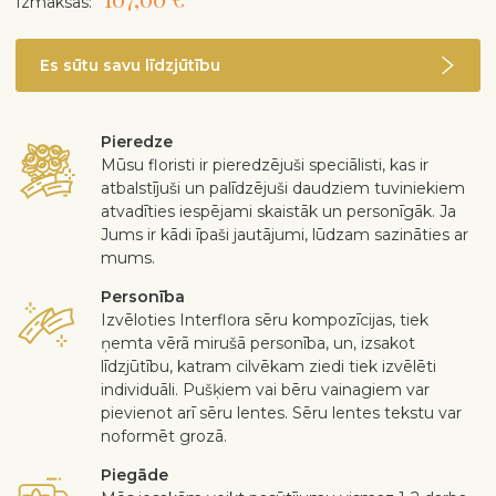
Izmaksas:
Es sūtu savu līdzjūtību
Pieredze
Mūsu floristi ir pieredzējuši speciālisti, kas ir
atbalstījuši un palīdzējuši daudziem tuviniekiem
atvadīties iespējami skaistāk un personīgāk. Ja
Jums ir kādi īpaši jautājumi, lūdzam sazināties ar
mums.
Personība
Izvēloties Interflora sēru kompozīcijas, tiek
ņemta vērā mirušā personība, un, izsakot
līdzjūtību, katram cilvēkam ziedi tiek izvēlēti
individuāli. Pušķiem vai bēru vainagiem var
pievienot arī sēru lentes. Sēru lentes tekstu var
noformēt grozā.
Piegāde