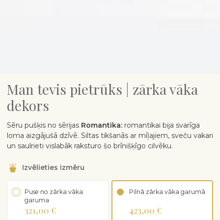
Man tevis pietrūks | zārka vāka
dekors
Sēru pušķis no sērijas
Romantika:
romantikai bija svarīga
loma aizgājušā dzīvē. Siltas tikšanās ar mīļajiem, sveču vakari
un saulrieti vislabāk raksturo šo brīnišķīgo cilvēku.
Izvēlieties izmēru
Puse no zārka vāka
Pilnā zārka vāka garumā
garuma
321,00 €
423,00 €