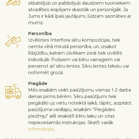
atbalstījuši un palīdzējuši daudziem tuviniekiem
atvadīties iespējami skaistāk un personīgāk. Ja
Jums ir kādi īpaši jautājumi, lūdzam sazināties ar
mums.
Personība
Izvēloties Interflora sēru kompozīcijas, tiek
ņemta vērā mirušā personība, un, izsakot
līdzjūtību, katram cilvēkam ziedi tiek izvēlēti
individuāli. Pušķiem vai bēru vainagiem var
pievienot arī sēru lentes. Sēru lentes tekstu var
noformēt grozā.
Piegāde
Mēs iesakām veikt pasūtījumu vismaz 1-2 darba
dienas pirms bērēm. Sēru pasūtījumi tiek
piegādāti uz vietu noteiktā laikā, tāpēc, aizpildot
pasūtījuma veidlapu, iesakām "Piegādes
piezīmju" ailē ierakstīt bēru laiku un citas
nepieciešamās instrukcijas. Skatīt vairāk
informācijas
.