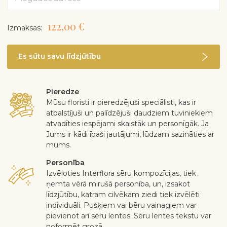
122,00 €
Izmaksas:
Es sūtu savu līdzjūtību
Pieredze
Mūsu floristi ir pieredzējuši speciālisti, kas ir
atbalstījuši un palīdzējuši daudziem tuviniekiem
atvadīties iespējami skaistāk un personīgāk. Ja
Jums ir kādi īpaši jautājumi, lūdzam sazināties ar
mums.
Personība
Izvēloties Interflora sēru kompozīcijas, tiek
ņemta vērā mirušā personība, un, izsakot
līdzjūtību, katram cilvēkam ziedi tiek izvēlēti
individuāli. Pušķiem vai bēru vainagiem var
pievienot arī sēru lentes. Sēru lentes tekstu var
noformēt grozā.