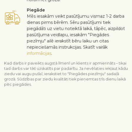
Piegāde
Mēs iesakām veikt pasūtījumu vismaz 1-2 darba
dienas pirms bērēm. Sēru pasūtījumi tiek
piegādāti uz vietu noteiktā laikā, tāpēc, aizpildot
pasūtījuma veidlapu, iesakām "Piegādes
piezīmju" ailē ierakstīt bēru laiku un citas
nepieciešamās instrukcijas. Skatīt vairāk
informācijas
.
Kad darbs ir paveikts augstā līmenī un klients ir apmierināts – tikai
tad darbs var tikt uzskatīts par padarītu. Ja nevēlaties iekļaut kādu
ziedu vai augu pušķī, ierakstiet to "Piegādes piezīmju" sadaļā
grozā. Sūdzības par ziedu kvalitāti tiek pieņemtas trīs dienu laikā
pēc piegādes.
Skatīt līdzīgus produktus
Līdzjūtība un bēres
Visi sēru produkti
Bēru kompozīcija
Piegādes informācija