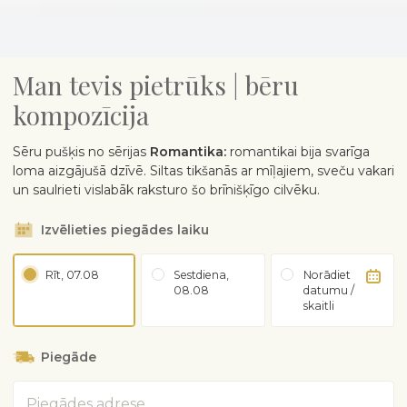
Man tevis pietrūks | bēru
kompozīcija
Sēru pušķis no sērijas
Romantika:
romantikai bija svarīga
loma aizgājušā dzīvē. Siltas tikšanās ar mīļajiem, sveču vakari
un saulrieti vislabāk raksturo šo brīnišķīgo cilvēku.
Izvēlieties piegādes laiku
Rīt, 07.08
Sestdiena,
Norādiet
08.08
datumu /
skaitli
Piegāde
Adrese