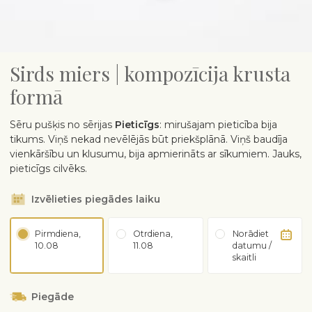
Sirds miers | kompozīcija krusta
formā
Sēru pušķis no sērijas
Pieticīgs
: mirušajam pieticība bija
tikums. Viņš nekad nevēlējās būt priekšplānā. Viņš baudīja
vienkāršību un klusumu, bija apmierināts ar sīkumiem. Jauks,
pieticīgs cilvēks.
Izvēlieties piegādes laiku
Pirmdiena,
Otrdiena,
Norādiet
10.08
11.08
datumu /
skaitli
Piegāde