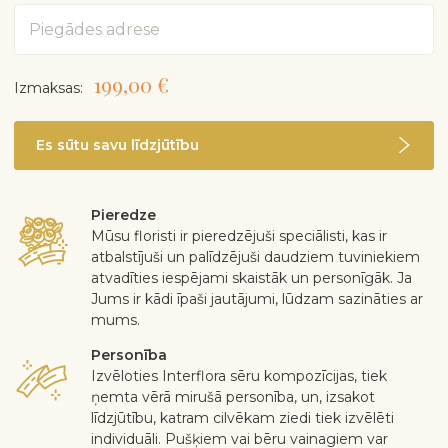
Adrese
199,00 €
Izmaksas:
Es sūtu savu līdzjūtību
Pieredze
Mūsu floristi ir pieredzējuši speciālisti, kas ir
atbalstījuši un palīdzējuši daudziem tuviniekiem
atvadīties iespējami skaistāk un personīgāk. Ja
Jums ir kādi īpaši jautājumi, lūdzam sazināties ar
mums.
Personība
Izvēloties Interflora sēru kompozīcijas, tiek
ņemta vērā mirušā personība, un, izsakot
līdzjūtību, katram cilvēkam ziedi tiek izvēlēti
individuāli. Pušķiem vai bēru vainagiem var