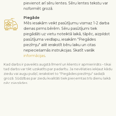
pievienot arī sēru lentes. Sēru lentes tekstu var
noformēt grozā.
Piegāde
Mēs iesakām veikt pasūtījumu vismaz 1-2 darba
dienas pirms bērēm. Sēru pasūtījumi tiek
piegādāti uz vietu noteiktā laikā, tāpēc, aizpildot
pasūtījuma veidlapu, iesakām "Piegādes
piezīmju" ailē ierakstīt bēru laiku un citas
nepieciešamās instrukcijas. Skatīt vairāk
informācijas
.
Kad darbs ir paveikts augstā līmenī un klients ir apmierināts – tikai
tad darbs var tikt uzskatīts par padarītu. Ja nevēlaties iekļaut kādu
ziedu vai augu pušķī, ierakstiet to "Piegādes piezīmju" sadaļā
grozā. Sūdzības par ziedu kvalitāti tiek pieņemtas trīs dienu laikā
pēc piegādes.
Skatīt līdzīgus produktus
Līdzjūtība un bēres
Visi sēru produkti
Bēru kompozīcija