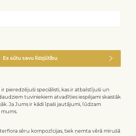
Es sūtu savu līdzjūtību
 ir pieredzējuši speciālisti, kas ir atbalstījuši un
daudziem tuviniekiem atvadīties iespējami skaistāk
k. Ja Jums ir kādi īpaši jautājumi, lūdzam
ar mums.
nterflora sēru kompozīcijas, tiek ņemta vērā mirušā