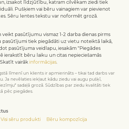
n, izsakot līdzjūtību, katram cilvēkam ziedi tiek
ividuāli. Pušķiem vai bēru vainagiem var pievienot
tes. Sēru lentes tekstu var noformēt grozā.
 veikt pasūtījumu vismaz 1-2 darba dienas pirms
pasūtījumi tiek piegādāti uz vietu noteiktā laikā,
ildot pasūtījuma veidlapu, iesakām "Piegādes
lē ierakstīt bēru laiku un citas nepieciešamās
 Skatīt vairāk
informācijas
.
stā līmenī un klients ir apmierināts – tikai tad darbs var
tu. Ja nevēlaties iekļaut kādu ziedu vai augu pušķī,
iezīmju" sadaļā grozā. Sūdzības par ziedu kvalitāti tiek
kā pēc piegādes.
ktus
Visi sēru produkti
Bēru kompozīcija