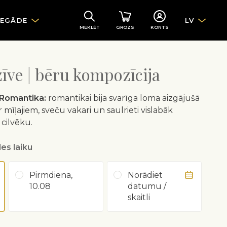
IEGĀDE
LV
MEKLĒT
GROZS
KONTS
zīve | bēru kompozīcija
Romantika:
romantikai bija svarīga loma aizgājušā
ar mīļajiem, sveču vakari un saulrieti vislabāk
 cilvēku.
es laiku
Pirmdiena,
Norādiet
10.08
datumu /
skaitli