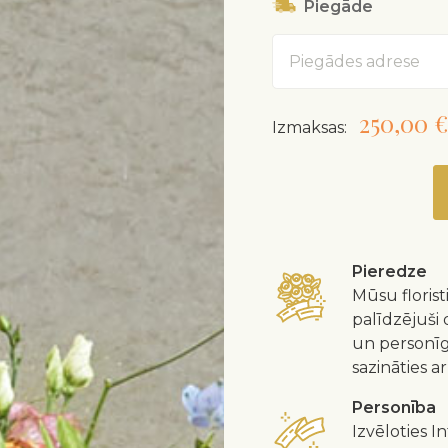
Piegāde
Adrese
250,00 €
Izmaksas:
Pieredze
Mūsu floristi
palīdzējuši 
un personīgā
sazināties 
Personība
Izvēloties I