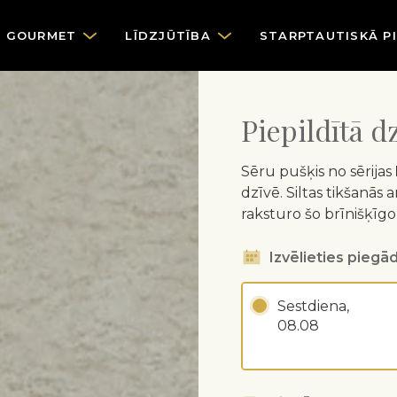
GOURMET
LĪDZJŪTĪBA
STARPTAUTISKĀ P
Piepildītā d
Sēru pušķis no sērijas
dzīvē. Siltas tikšanās 
raksturo šo brīnišķīgo
Izvēlieties piegād
Sestdiena,
08.08