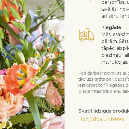
personība, u
izvēlēti ind
arī sēru len
Piegāde
Mēs iesakām
bērēm. Sēru 
tāpēc, aizp
piezīmju" ai
instrukcijas.
Kad darbs ir paveikts aug
tikt uzskatīts par padarī
ierakstiet to "Piegādes p
pieņemtas trīs dienu lai
Skatīt līdzīgus produ
Līdzjūtība un bēres