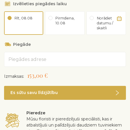
Izvēlieties piegādes laiku
Rīt, 08.08
Pirmdiena,
Norādiet
10.08
datumu /
skaitli
Piegāde
Adrese
153,00 €
Izmaksas:
Es sūtu savu līdzjūtību
Pieredze
Mūsu floristi ir pieredzējuši speciālisti, kas ir
atbalstījuši un palīdzējuši daudziem tuviniekiem