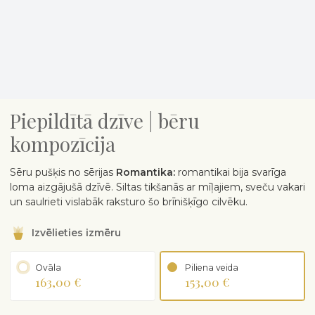
Piepildītā dzīve | bēru
kompozīcija
Sēru pušķis no sērijas
Romantika:
romantikai bija svarīga
loma aizgājušā dzīvē. Siltas tikšanās ar mīļajiem, sveču vakari
un saulrieti vislabāk raksturo šo brīnišķīgo cilvēku.
Izvēlieties izmēru
Ovāla
Piliena veida
163,00 €
153,00 €