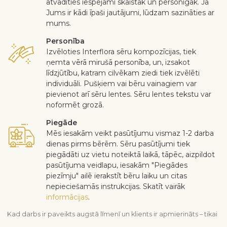
atvadīties iespējami skaistāk un personīgāk. Ja
Jums ir kādi īpaši jautājumi, lūdzam sazināties ar
mums.
Personība
Izvēloties Interflora sēru kompozīcijas, tiek
ņemta vērā mirušā personība, un, izsakot
līdzjūtību, katram cilvēkam ziedi tiek izvēlēti
individuāli. Pušķiem vai bēru vainagiem var
pievienot arī sēru lentes. Sēru lentes tekstu var
noformēt grozā.
Piegāde
Mēs iesakām veikt pasūtījumu vismaz 1-2 darba
dienas pirms bērēm. Sēru pasūtījumi tiek
piegādāti uz vietu noteiktā laikā, tāpēc, aizpildot
pasūtījuma veidlapu, iesakām "Piegādes
piezīmju" ailē ierakstīt bēru laiku un citas
nepieciešamās instrukcijas. Skatīt vairāk
informācijas
.
Kad darbs ir paveikts augstā līmenī un klients ir apmierināts – tikai
tad darbs var tikt uzskatīts par padarītu. Ja nevēlaties iekļaut kādu