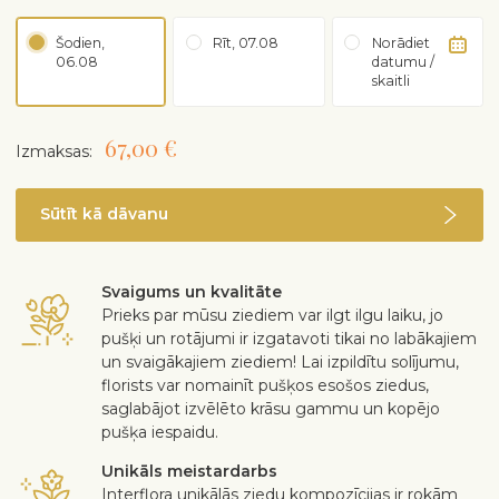
Šodien,
Rīt, 07.08
Norādiet
06.08
datumu /
skaitli
67,00 €
Izmaksas:
Sūtīt kā dāvanu
Svaigums un kvalitāte
Prieks par mūsu ziediem var ilgt ilgu laiku, jo
pušķi un rotājumi ir izgatavoti tikai no labākajiem
un svaigākajiem ziediem! Lai izpildītu solījumu,
florists var nomainīt pušķos esošos ziedus,
saglabājot izvēlēto krāsu gammu un kopējo
pušķa iespaidu.
Unikāls meistardarbs
Interflora unikālās ziedu kompozīcijas ir rokām