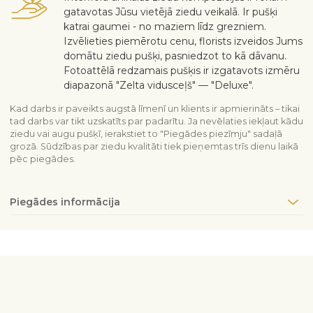
gatavotas Jūsu vietējā ziedu veikalā. Ir pušķi
katrai gaumei - no maziem līdz grezniem.
Izvēlieties piemērotu cenu, florists izveidos Jums
domātu ziedu pušķi, pasniedzot to kā dāvanu.
Fotoattēlā redzamais pušķis ir izgatavots izmēru
diapazonā "Zelta vidusceļš" — "Deluxe".
Kad darbs ir paveikts augstā līmenī un klients ir apmierināts – tikai
tad darbs var tikt uzskatīts par padarītu. Ja nevēlaties iekļaut kādu
ziedu vai augu pušķī, ierakstiet to "Piegādes piezīmju" sadaļā
grozā. Sūdzības par ziedu kvalitāti tiek pieņemtas trīs dienu laikā
pēc piegādes.
Piegādes informācija