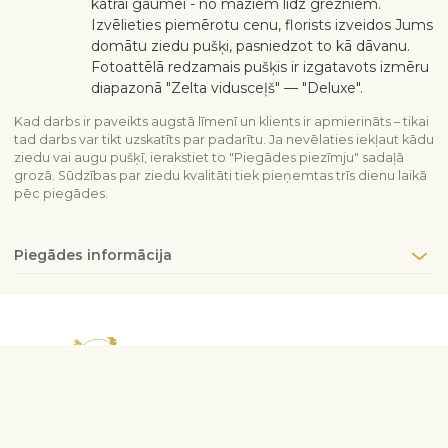
katrai gaumei - no maziem līdz grezniem.
Izvēlieties piemērotu cenu, florists izveidos Jums
domātu ziedu pušķi, pasniedzot to kā dāvanu.
Fotoattēlā redzamais pušķis ir izgatavots izmēru
diapazonā "Zelta vidusceļš" — "Deluxe".
Kad darbs ir paveikts augstā līmenī un klients ir apmierināts – tikai
tad darbs var tikt uzskatīts par padarītu. Ja nevēlaties iekļaut kādu
ziedu vai augu pušķī, ierakstiet to "Piegādes piezīmju" sadaļā
grozā. Sūdzības par ziedu kvalitāti tiek pieņemtas trīs dienu laikā
pēc piegādes.
Piegādes informācija
Sazinieties ar mums