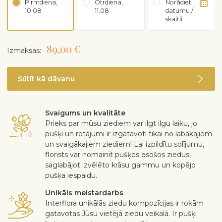
Pirmdiena,
Otrdiena,
Norādiet
10.08
11.08
datumu /
skaitli
89,00 €
Izmaksas:
Sūtīt kā dāvanu
Svaigums un kvalitāte
Prieks par mūsu ziediem var ilgt ilgu laiku, jo
pušķi un rotājumi ir izgatavoti tikai no labākajiem
un svaigākajiem ziediem! Lai izpildītu solījumu,
florists var nomainīt pušķos esošos ziedus,
saglabājot izvēlēto krāsu gammu un kopējo
pušķa iespaidu.
Unikāls meistardarbs
Interflora unikālās ziedu kompozīcijas ir rokām
gatavotas Jūsu vietējā ziedu veikalā. Ir pušķi