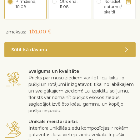
Pirmdiena,
Otrdiena,
Norādiet
10.08
11.08
datumu /
skaitli
161,00 €
Izmaksas:
Sūtīt kā dāvanu
Svaigums un kvalitāte
Prieks par mūsu ziediem var ilgt ilgu laiku, jo
pušķi un rotājumi ir izgatavoti tikai no labākajiem
un svaigākajiem ziediem! Lai izpildītu solījumu,
florists var nomainīt pušķos esošos ziedus,
saglabājot izvēlēto krāsu gammu un kopējo
pušķa iespaidu.
Unikāls meistardarbs
Interflora unikālās ziedu kompozīcijas ir rokām
gatavotas Jūsu vietējā ziedu veikalā. Ir pušķi