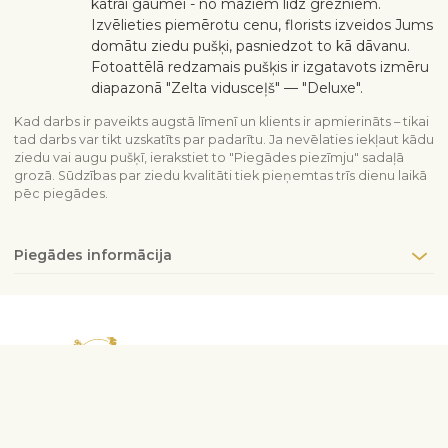
katrai gaumei - no maziem līdz grezniem.
Izvēlieties piemērotu cenu, florists izveidos Jums
domātu ziedu pušķi, pasniedzot to kā dāvanu.
Fotoattēlā redzamais pušķis ir izgatavots izmēru
diapazonā "Zelta vidusceļš" — "Deluxe".
Kad darbs ir paveikts augstā līmenī un klients ir apmierināts – tikai
tad darbs var tikt uzskatīts par padarītu. Ja nevēlaties iekļaut kādu
ziedu vai augu pušķī, ierakstiet to "Piegādes piezīmju" sadaļā
grozā. Sūdzības par ziedu kvalitāti tiek pieņemtas trīs dienu laikā
pēc piegādes.
Piegādes informācija
Sazinieties ar mums