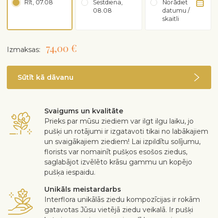
Rīt, 07.08
Sestdiena,
Norādiet
08.08
datumu /
skaitli
74,00 €
Izmaksas:
Sūtīt kā dāvanu
Svaigums un kvalitāte
Prieks par mūsu ziediem var ilgt ilgu laiku, jo
pušķi un rotājumi ir izgatavoti tikai no labākajiem
un svaigākajiem ziediem! Lai izpildītu solījumu,
florists var nomainīt pušķos esošos ziedus,
saglabājot izvēlēto krāsu gammu un kopējo
pušķa iespaidu.
Unikāls meistardarbs
Interflora unikālās ziedu kompozīcijas ir rokām
gatavotas Jūsu vietējā ziedu veikalā. Ir pušķi