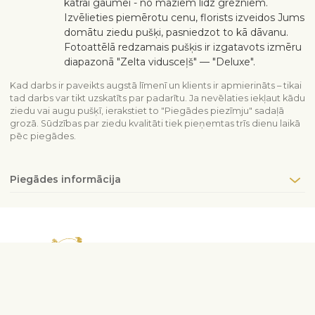
katrai gaumei - no maziem līdz grezniem.
Izvēlieties piemērotu cenu, florists izveidos Jums
domātu ziedu pušķi, pasniedzot to kā dāvanu.
Fotoattēlā redzamais pušķis ir izgatavots izmēru
diapazonā "Zelta vidusceļš" — "Deluxe".
Kad darbs ir paveikts augstā līmenī un klients ir apmierināts – tikai
tad darbs var tikt uzskatīts par padarītu. Ja nevēlaties iekļaut kādu
ziedu vai augu pušķī, ierakstiet to "Piegādes piezīmju" sadaļā
grozā. Sūdzības par ziedu kvalitāti tiek pieņemtas trīs dienu laikā
pēc piegādes.
Piegādes informācija
Sazinieties ar mums