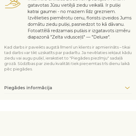
gatavotas Jūsu vietējā ziedu veikalā. Ir pušķi
katrai gaumei - no maziem līdz grezniem.
Izvēlieties piemērotu cenu, florists izveidos Jums
domātu ziedu pušķi, pasniedzot to kā dāvanu.
Fotoattēlā redzamais pušķis ir izgatavots izmēru
diapazonā "Zelta vidusceļš" — "Deluxe".
Kad darbs ir paveikts augstā līmenī un klients ir apmierināts – tikai
tad darbs var tikt uzskatīts par padarītu. Ja nevēlaties iekļaut kādu
ziedu vai augu pušķī, ierakstiet to "Piegādes piezīmju" sadaļā
grozā. Sūdzības par ziedu kvalitāti tiek pieņemtas trīs dienu laikā
pēc piegādes.
Piegādes informācija