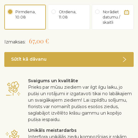
Pirmdiena,
Otrdiena,
Norādiet
10.08
11.08
datumu /
skaitli
67,00 €
Izmaksas:
Sūtīt kā dāvanu
Svaigums un kvalitāte
Prieks par mūsu ziediem var ilgt ilgu laiku, jo
pušķi un rotājumi ir izgatavoti tikai no labākajiem
un svaigākajiem ziediem! Lai izpildītu solījumu,
florists var nomainīt pušķos esošos ziedus,
saglabājot izvēlēto krāsu gammu un kopējo
pušķa iespaidu.
Unikāls meistardarbs
Interflora unikālās ziedu kompozīcijas ir rokām