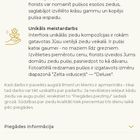
florists var nomainīt pušķos esošos ziedus,
saglabājot izvēlēto krāsu gammu un kopējo
pušķa iespaidu.
Unikāls meistardarbs
Interflora unikālās ziedu kompozīcijas ir rokām
gatavotas Jūsu vietējā ziedu veikalā. Ir pušķi
katrai gaumei - no maziem līdz grezniem.
Izvēlieties piemērotu cenu, florists izveidos Jums
domātu ziedu pušķi, pasniedzot to kā dāvanu.
Fotoattēlā redzamais pušķis ir izgatavots izmēru
diapazonā "Zelta vidusceļš" — "Deluxe".
Kad darbs ir paveikts augstā līmenī un klients ir apmierināts – tikai
tad darbs var tikt uzskatīts par padarītu. Ja nevēlaties iekļaut kādu
ziedu vai augu pušķī, ierakstiet to "Piegādes piezīmju" sadaļā
grozā. Sūdzības par ziedu kvalitāti tiek pieņemtas trīs dienu laikā
pēc piegādes.
Piegādes informācija