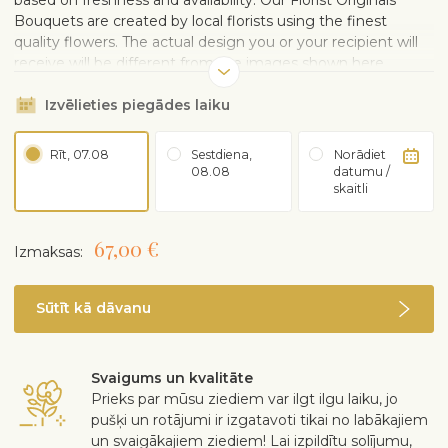
based on freshness and availability. Our Florist Originals
Bouquets are created by local florists using the finest
quality flowers. The actual design you or your recipient will
receive will be different from the images shown here.
Izvēlieties piegādes laiku
Rīt, 07.08
Sestdiena,
Norādiet
08.08
datumu /
skaitli
67,00 €
Izmaksas:
Sūtīt kā dāvanu
Svaigums un kvalitāte
Prieks par mūsu ziediem var ilgt ilgu laiku, jo
pušķi un rotājumi ir izgatavoti tikai no labākajiem
un svaigākajiem ziediem! Lai izpildītu solījumu,