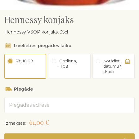
Hennessy konjaks
Hennessy VSOP konjaks, 35cl
Izvēlieties piegādes laiku
Rīt, 10.08
Otrdiena,
Norādiet
11.08
datumu /
skaitli
Piegāde
Adrese
61,00 €
Izmaksas: