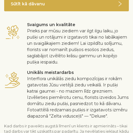
Sūtīt kā dāvanu
Svaigums un kvalitāte
Prieks par mūsu ziediem var ilgt ilgu laiku, jo
pušķi un rotājumi ir izgatavoti tikai no labākajiem
un svaigākajiem ziediem! Lai izpildītu solījumu,
florists var nomainīt pušķos esošos ziedus,
saglabājot izvēlēto krāsu gammu un kopējo
pušķa iespaidu.
Unikāls meistardarbs
Interflora unikālās ziedu kompozīcijas ir rokām
gatavotas Jūsu vietējā ziedu veikalā. Ir pušķi
katrai gaumei - no maziem līdz grezniem.
Izvēlieties piemērotu cenu, florists izveidos Jums
domātu ziedu pušķi, pasniedzot to kā dāvanu.
Fotoattēlā redzamais pušķis ir izgatavots izmēru
diapazonā "Zelta vidusceļš" — "Deluxe".
Kad darbs ir paveikts augstā līmenī un klients ir apmierināts – tikai
tad darbs var tikt uzskatīts par padarītu. Ja nevēlaties iekļaut kādu