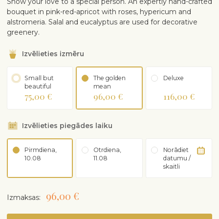
Show your love to a special person. An expertly hand-crafted
bouquet in pink-red-apricot with roses, hypericum and
alstromeria. Salal and eucalyptus are used for decorative
greenery.
Izvēlieties izmēru
Small but
The golden
Deluxe
beautiful
mean
75,00 €
96,00 €
116,00 €
Izvēlieties piegādes laiku
Pirmdiena,
Otrdiena,
Norādiet
10.08
11.08
datumu /
skaitli
96,00 €
Izmaksas: