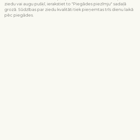
ziedu vai augu pušķī, ierakstiet to "Piegādes piezīmju" sadaļā
grozā. Sūdzības par ziedu kvalitāti tiek pieņemtas trīs dienu laikā
pēc piegādes.
Piegādes informācija
Sazinieties ar mums
info@interflora.lv
+371 6785 4800
Mēs Jums atbildēsim
Pirmdiena - piektdiena
9:00-17:00
Sestdiena
10:00-13:00