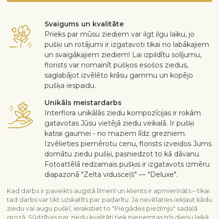
Svaigums un kvalitāte
Prieks par mūsu ziediem var ilgt ilgu laiku, jo
pušķi un rotājumi ir izgatavoti tikai no labākajiem
un svaigākajiem ziediem! Lai izpildītu solījumu,
florists var nomainīt pušķos esošos ziedus,
saglabājot izvēlēto krāsu gammu un kopējo
pušķa iespaidu.
Unikāls meistardarbs
Interflora unikālās ziedu kompozīcijas ir rokām
gatavotas Jūsu vietējā ziedu veikalā. Ir pušķi
katrai gaumei - no maziem līdz grezniem.
Izvēlieties piemērotu cenu, florists izveidos Jums
domātu ziedu pušķi, pasniedzot to kā dāvanu.
Fotoattēlā redzamais pušķis ir izgatavots izmēru
diapazonā "Zelta vidusceļš" — "Deluxe".
Kad darbs ir paveikts augstā līmenī un klients ir apmierināts – tikai
tad darbs var tikt uzskatīts par padarītu. Ja nevēlaties iekļaut kādu
ziedu vai augu pušķī, ierakstiet to "Piegādes piezīmju" sadaļā
grozā. Sūdzības par ziedu kvalitāti tiek pieņemtas trīs dienu laikā