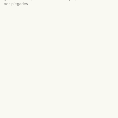
pēc piegādes.
Piegādes informācija
Sazinieties ar mums
info@interflora.lv
+371 6785 4800
Mēs Jums atbildēsim
Pirmdiena - piektdiena
9:00-17:00
Sestdiena
10:00-13:00
Populārākie