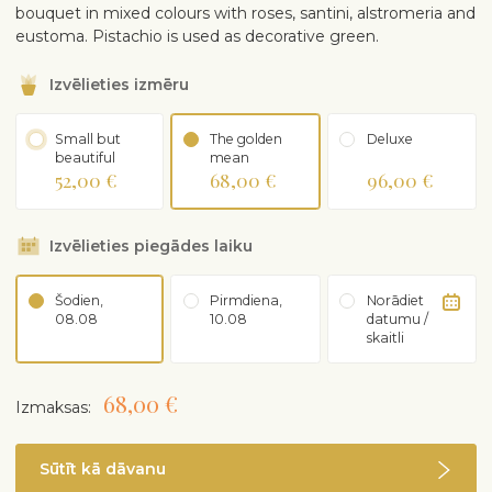
bouquet in mixed colours with roses, santini, alstromeria and
eustoma. Pistachio is used as decorative green.
Izvēlieties izmēru
Small but
The golden
Deluxe
beautiful
mean
52,00 €
68,00 €
96,00 €
Izvēlieties piegādes laiku
Šodien,
Pirmdiena,
Norādiet
08.08
10.08
datumu /
skaitli
68,00 €
Izmaksas:
Sūtīt kā dāvanu