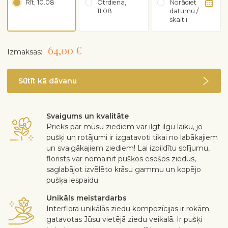
Rīt, 10.08
Otrdiena,
Norādiet
11.08
datumu /
skaitli
64,00 €
Izmaksas:
Sūtīt kā dāvanu
Svaigums un kvalitāte
Prieks par mūsu ziediem var ilgt ilgu laiku, jo
pušķi un rotājumi ir izgatavoti tikai no labākajiem
un svaigākajiem ziediem! Lai izpildītu solījumu,
florists var nomainīt pušķos esošos ziedus,
saglabājot izvēlēto krāsu gammu un kopējo
pušķa iespaidu.
Unikāls meistardarbs
Interflora unikālās ziedu kompozīcijas ir rokām
gatavotas Jūsu vietējā ziedu veikalā. Ir pušķi