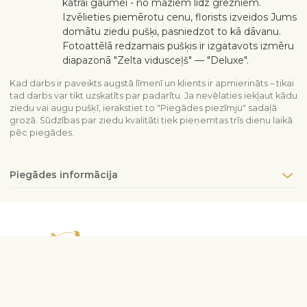
katrai gaumei - no maziem līdz grezniem.
Izvēlieties piemērotu cenu, florists izveidos Jums
domātu ziedu pušķi, pasniedzot to kā dāvanu.
Fotoattēlā redzamais pušķis ir izgatavots izmēru
diapazonā "Zelta vidusceļš" — "Deluxe".
Kad darbs ir paveikts augstā līmenī un klients ir apmierināts – tikai
tad darbs var tikt uzskatīts par padarītu. Ja nevēlaties iekļaut kādu
ziedu vai augu pušķī, ierakstiet to "Piegādes piezīmju" sadaļā
grozā. Sūdzības par ziedu kvalitāti tiek pieņemtas trīs dienu laikā
pēc piegādes.
Piegādes informācija
Sazinieties ar mums