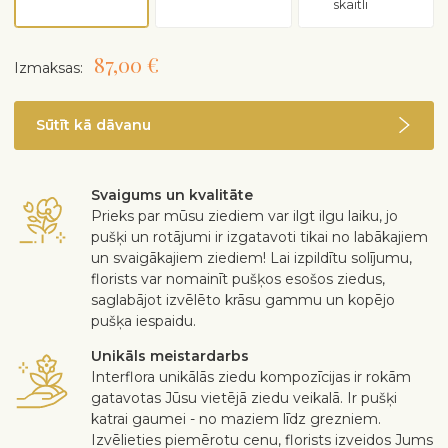
skaitli
87,00 €
Izmaksas:
Sūtīt kā dāvanu
Svaigums un kvalitāte
Prieks par mūsu ziediem var ilgt ilgu laiku, jo
pušķi un rotājumi ir izgatavoti tikai no labākajiem
un svaigākajiem ziediem! Lai izpildītu solījumu,
florists var nomainīt pušķos esošos ziedus,
saglabājot izvēlēto krāsu gammu un kopējo
pušķa iespaidu.
Unikāls meistardarbs
Interflora unikālās ziedu kompozīcijas ir rokām
gatavotas Jūsu vietējā ziedu veikalā. Ir pušķi
katrai gaumei - no maziem līdz grezniem.
Izvēlieties piemērotu cenu, florists izveidos Jums