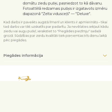
domātu ziedu pušķi, pasniedzot to kā dāvanu.
Fotoattēlā redzamais pušķis ir izgatavots izmēru
diapazonā "Zelta vidusceļš" — "Deluxe".
Kad darbs ir paveikts augstā līmenī un klients ir apmierināts – tikai
tad darbs var tikt uzskatīts par padarītu. Ja nevēlaties iekļaut kādu
ziedu vai augu pušķī, ierakstiet to "Piegādes piezīmju" sadaļā
grozā. Sūdzības par ziedu kvalitāti tiek pieņemtas trīs dienu laikā
pēc piegādes.
Piegādes informācija
Sazinieties ar mums
info@interflora.lv