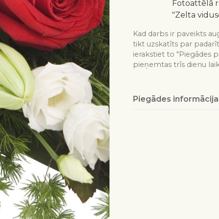
Fotoattēlā 
"Zelta vidus
Kad darbs ir paveikts aug
tikt uzskatīts par padarī
ierakstiet to "Piegādes p
pieņemtas trīs dienu lai
Piegādes informācija