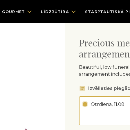
GOURMET
LĪDZJŪTĪBA
STARPTAUTISKĀ P
Precious me
arrangemen
Beautiful, low funera
arrangement includes e
Izvēlieties piegād
Otrdiena, 11.08