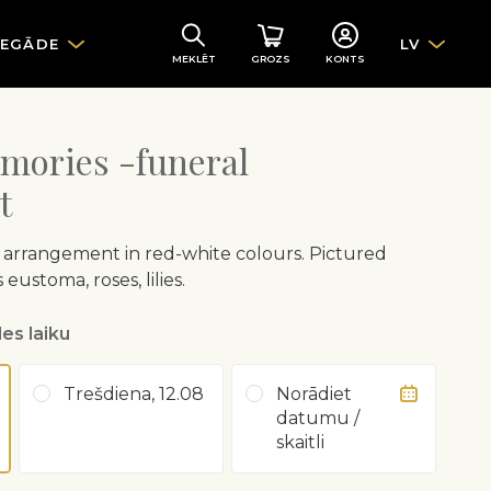
IEGĀDE
LV
MEKLĒT
GROZS
KONTS
mories -funeral
t
l arrangement in red-white colours. Pictured
ustoma, roses, lilies.
es laiku
Trešdiena, 12.08
Norādiet
datumu /
skaitli