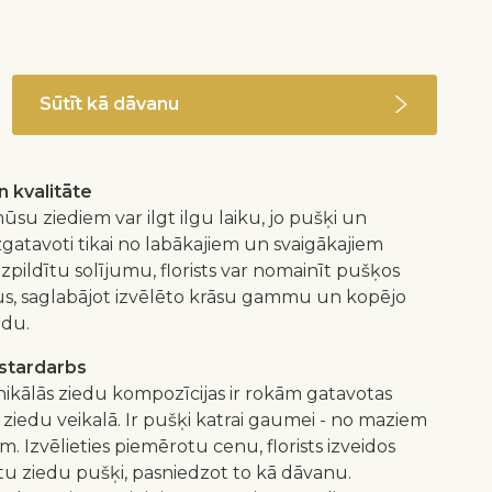
€
Sūtīt kā dāvanu
 kvalitāte
ūsu ziediem var ilgt ilgu laiku, jo pušķi un
izgatavoti tikai no labākajiem un svaigākajiem
 izpildītu solījumu, florists var nomainīt pušķos
us, saglabājot izvēlēto krāsu gammu un kopējo
idu.
istardarbs
nikālās ziedu kompozīcijas ir rokām gatavotas
 ziedu veikalā. Ir pušķi katrai gaumei - no maziem
m. Izvēlieties piemērotu cenu, florists izveidos
 ziedu pušķi, pasniedzot to kā dāvanu.