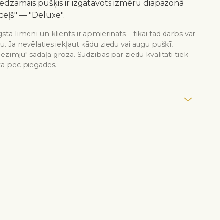
redzamais pušķis ir izgatavots izmēru diapazonā
ceļš" — "Deluxe".
stā līmenī un klients ir apmierināts – tikai tad darbs var
tu. Ja nevēlaties iekļaut kādu ziedu vai augu pušķī,
iezīmju" sadaļā grozā. Sūdzības par ziedu kvalitāti tiek
kā pēc piegādes.