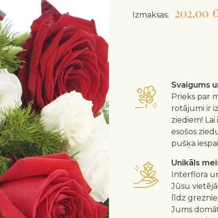
202,00 
Izmaksas:
Svaigums un
Prieks par m
rotājumi ir 
ziediem! Lai
esošos zied
pušķa iespa
Unikāls me
Interflora u
Jūsu vietējā
līdz greznie
Jums domātu