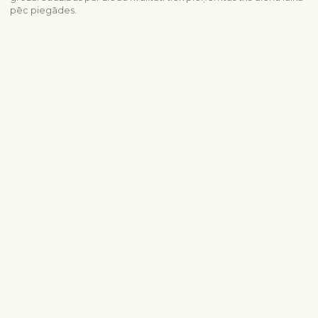
pēc piegādes.
Piegādes informācija
Sazinieties ar mums
info@interflora.lv
+371 6785 4800
Mēs Jums atbildēsim
Pirmdiena - piektdiena
9:00-17:00
Sestdiena
10:00-13:00
Populārākie