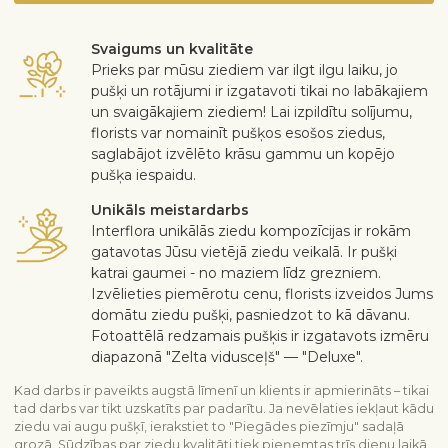
Svaigums un kvalitāte
Prieks par mūsu ziediem var ilgt ilgu laiku, jo
pušķi un rotājumi ir izgatavoti tikai no labākajiem
un svaigākajiem ziediem! Lai izpildītu solījumu,
florists var nomainīt pušķos esošos ziedus,
saglabājot izvēlēto krāsu gammu un kopējo
pušķa iespaidu.
Unikāls meistardarbs
Interflora unikālās ziedu kompozīcijas ir rokām
gatavotas Jūsu vietējā ziedu veikalā. Ir pušķi
katrai gaumei - no maziem līdz grezniem.
Izvēlieties piemērotu cenu, florists izveidos Jums
domātu ziedu pušķi, pasniedzot to kā dāvanu.
Fotoattēlā redzamais pušķis ir izgatavots izmēru
diapazonā "Zelta vidusceļš" — "Deluxe".
Kad darbs ir paveikts augstā līmenī un klients ir apmierināts – tikai
tad darbs var tikt uzskatīts par padarītu. Ja nevēlaties iekļaut kādu
ziedu vai augu pušķī, ierakstiet to "Piegādes piezīmju" sadaļā
grozā. Sūdzības par ziedu kvalitāti tiek pieņemtas trīs dienu laikā