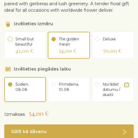
paired with gerberas and lush greenery. A tender floral gift
ideal for all occasions with worldwide flower deliver.
Izvēlieties izmēru
Small but
The golden
Deluxe
beautiful
mean
42,00 €
54,00 €
70,00 €
Izvēlieties piegādes laiku
Šodien,
Pirmdiena,
Norādiet
08.08
10.08
datumu /
skaitli
54,00 €
Izmaksas:
Sūtīt kā dāvanu