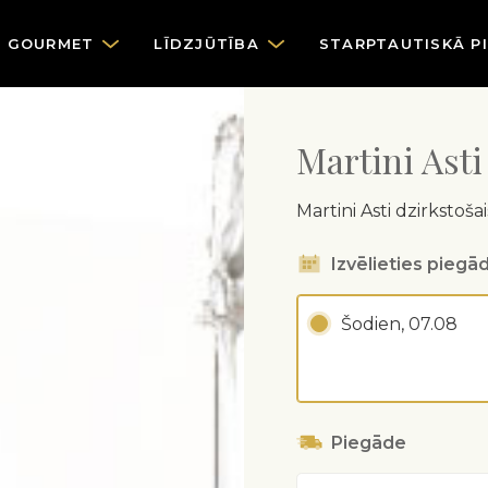
GOURMET
LĪDZJŪTĪBA
STARPTAUTISKĀ P
Martini Asti
Martini Asti dzirkstošai
Izvēlieties piegād
Šodien, 07.08
Piegāde
Adrese