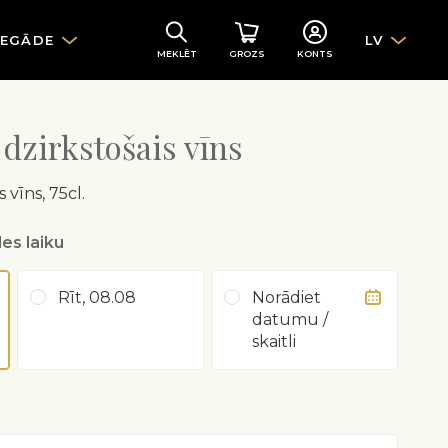
IEGĀDE
LV
MEKLĒT
GROZS
KONTS
 dzirkstošais vīns
s vīns, 75cl.
es laiku
Rīt, 08.08
Norādiet
datumu /
skaitli