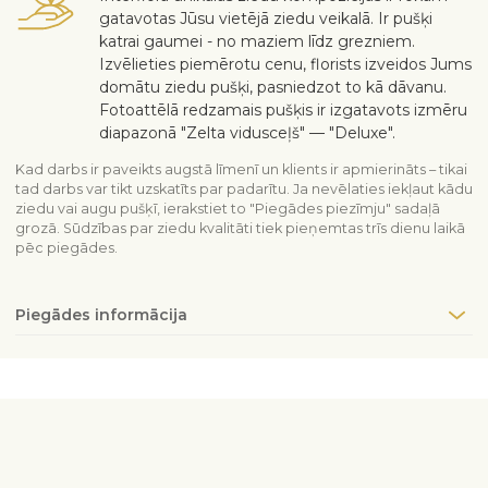
gatavotas Jūsu vietējā ziedu veikalā. Ir pušķi
katrai gaumei - no maziem līdz grezniem.
Izvēlieties piemērotu cenu, florists izveidos Jums
domātu ziedu pušķi, pasniedzot to kā dāvanu.
Fotoattēlā redzamais pušķis ir izgatavots izmēru
diapazonā "Zelta vidusceļš" — "Deluxe".
Kad darbs ir paveikts augstā līmenī un klients ir apmierināts – tikai
tad darbs var tikt uzskatīts par padarītu. Ja nevēlaties iekļaut kādu
ziedu vai augu pušķī, ierakstiet to "Piegādes piezīmju" sadaļā
grozā. Sūdzības par ziedu kvalitāti tiek pieņemtas trīs dienu laikā
pēc piegādes.
Piegādes informācija