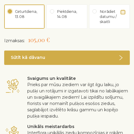
Ceturtdiena,
Piektdiena,
Norādiet
13.08
14.08
datumu /
skaitli
105,00 €
Izmaksas:
Sūtīt kā dāvanu
Svaigums un kvalitāte
Prieks par mūsu ziediem var ilgt ilgu laiku, jo
pušķi un rotājumi ir izgatavoti tikai no labākajiem
un svaigākajiem ziediem! Lai izpildītu solījumu,
florists var nomainīt pušķos esošos ziedus,
saglabājot izvēlēto krāsu gammu un kopējo
pušķa iespaidu.
Unikāls meistardarbs
Interflora unikālās ziedu kompozīcijas ir rokām