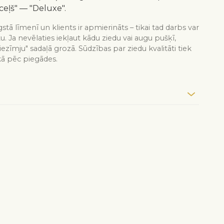
ceļš" — "Deluxe".
stā līmenī un klients ir apmierināts – tikai tad darbs var
tu. Ja nevēlaties iekļaut kādu ziedu vai augu pušķī,
iezīmju" sadaļā grozā. Sūdzības par ziedu kvalitāti tiek
kā pēc piegādes.