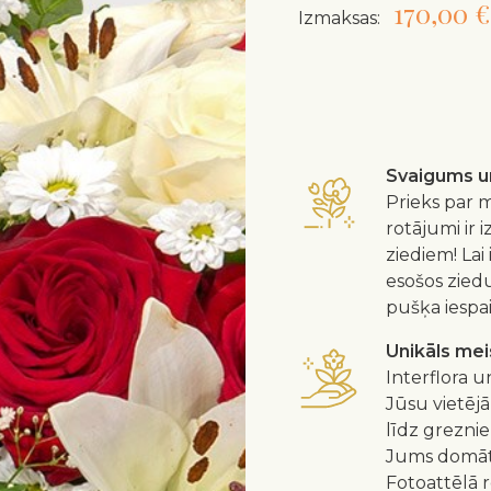
170,00 €
Izmaksas:
Svaigums un
Prieks par m
rotājumi ir 
ziediem! Lai
esošos zied
pušķa iespa
Unikāls me
Interflora u
Jūsu vietējā
līdz greznie
Jums domātu
Fotoattēlā 