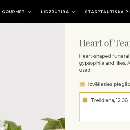
GOURMET
LĪDZJŪTĪBA
STARPTAUTISKĀ P
Heart of Tea
Heart-shaped funeral 
gypsophila and lilies. 
used.
Izvēlieties piegād
Trešdiena, 12.08