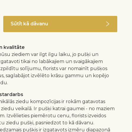
Sūtīt kā dāvanu
 kvalitāte
ūsu ziediem var ilgt ilgu laiku, jo pušķi un
izgatavoti tikai no labākajiem un svaigākajiem
 izpildītu solījumu, florists var nomainīt pušķos
us, saglabājot izvēlēto krāsu gammu un kopējo
idu.
istardarbs
nikālās ziedu kompozīcijas ir rokām gatavotas
 ziedu veikalā. Ir pušķi katrai gaumei - no maziem
m. Izvēlieties piemērotu cenu, florists izveidos
 ziedu pušķi, pasniedzot to kā dāvanu.
redzamais pušķis ir izgatavots izmēru diapazonā