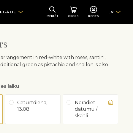
IEGĀDE
LV
MEKLĒT
GROZS
KONTS
rs
arrangement in red-white with roses, santini,
Additional green as pistachio and shallon is also
es laiku
Ceturtdiena,
Norādiet
13.08
datumu /
skaitli