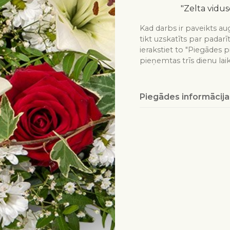
"Zelta vidus
Kad darbs ir paveikts aug
tikt uzskatīts par padarī
ierakstiet to "Piegādes p
pieņemtas trīs dienu lai
Piegādes informācija