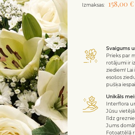
158,00 €
Izmaksas:
Svaigums un
Prieks par m
rotājumi ir 
ziediem! Lai
esošos zied
pušķa iespa
Unikāls me
Interflora u
Jūsu vietējā
līdz greznie
Jums domātu
Fotoattēlā 