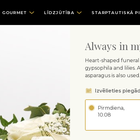
GOURMET
LĪDZJŪTĪBA
STARPTAUTISKĀ P
Always in m
Heart-shaped funeral 
gypsophila and lilies. 
asparagus is also used
Izvēlieties piegād
Pirmdiena,
10.08