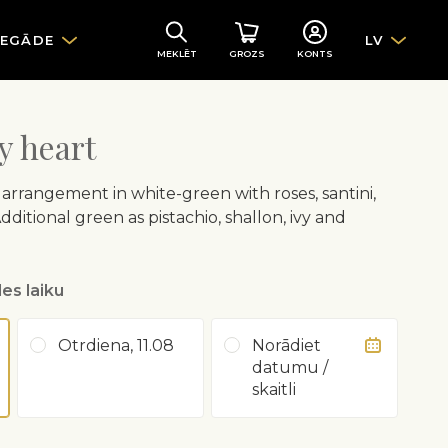
IEGĀDE
LV
MEKLĒT
GROZS
KONTS
y heart
arrangement in white-green with roses, santini,
Additional green as pistachio, shallon, ivy and
.
es laiku
Otrdiena, 11.08
Norādiet
datumu /
skaitli