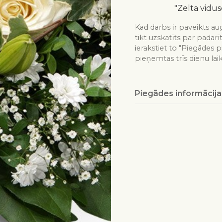
"Zelta vidus
Kad darbs ir paveikts aug
tikt uzskatīts par padarī
ierakstiet to "Piegādes p
pieņemtas trīs dienu lai
Piegādes informācija