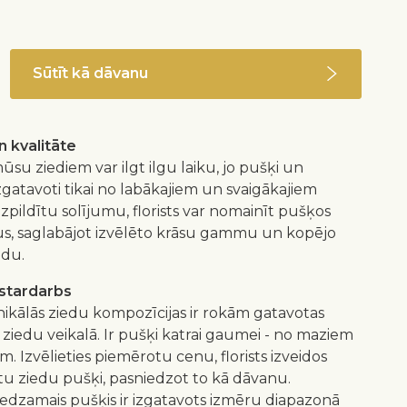
Sūtīt kā dāvanu
 kvalitāte
ūsu ziediem var ilgt ilgu laiku, jo pušķi un
izgatavoti tikai no labākajiem un svaigākajiem
 izpildītu solījumu, florists var nomainīt pušķos
us, saglabājot izvēlēto krāsu gammu un kopējo
idu.
istardarbs
nikālās ziedu kompozīcijas ir rokām gatavotas
 ziedu veikalā. Ir pušķi katrai gaumei - no maziem
m. Izvēlieties piemērotu cenu, florists izveidos
 ziedu pušķi, pasniedzot to kā dāvanu.
redzamais pušķis ir izgatavots izmēru diapazonā