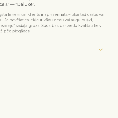
ceļš" — "Deluxe".
stā līmenī un klients ir apmierināts – tikai tad darbs var
tu. Ja nevēlaties iekļaut kādu ziedu vai augu pušķī,
iezīmju" sadaļā grozā. Sūdzības par ziedu kvalitāti tiek
kā pēc piegādes.