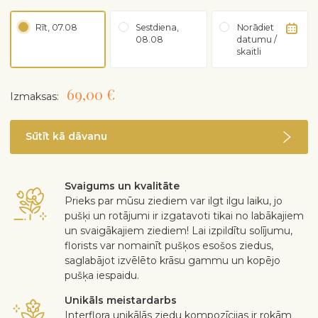
Rīt, 07.08
Sestdiena,
Norādiet
08.08
datumu /
skaitli
69,00 €
Izmaksas:
Sūtīt kā dāvanu
Svaigums un kvalitāte
Prieks par mūsu ziediem var ilgt ilgu laiku, jo
pušķi un rotājumi ir izgatavoti tikai no labākajiem
un svaigākajiem ziediem! Lai izpildītu solījumu,
florists var nomainīt pušķos esošos ziedus,
saglabājot izvēlēto krāsu gammu un kopējo
pušķa iespaidu.
Unikāls meistardarbs
Interflora unikālās ziedu kompozīcijas ir rokām