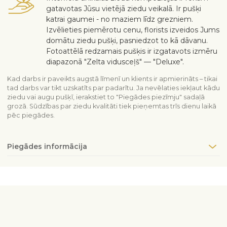
gatavotas Jūsu vietējā ziedu veikalā. Ir pušķi
katrai gaumei - no maziem līdz grezniem.
Izvēlieties piemērotu cenu, florists izveidos Jums
domātu ziedu pušķi, pasniedzot to kā dāvanu.
Fotoattēlā redzamais pušķis ir izgatavots izmēru
diapazonā "Zelta vidusceļš" — "Deluxe".
Kad darbs ir paveikts augstā līmenī un klients ir apmierināts – tikai
tad darbs var tikt uzskatīts par padarītu. Ja nevēlaties iekļaut kādu
ziedu vai augu pušķī, ierakstiet to "Piegādes piezīmju" sadaļā
grozā. Sūdzības par ziedu kvalitāti tiek pieņemtas trīs dienu laikā
pēc piegādes.
Piegādes informācija