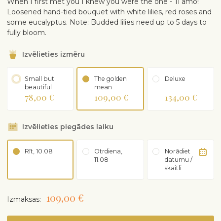
When I first met you I knew you were the one - Ti amo!
Loosened hand-tied bouquet with white lilies, red roses and
some eucalyptus. Note: Budded lilies need up to 5 days to
fully bloom.
Izvēlieties izmēru
Small but
The golden
Deluxe
beautiful
mean
78,00 €
109,00 €
134,00 €
Izvēlieties piegādes laiku
Rīt, 10.08
Otrdiena,
Norādiet
11.08
datumu /
skaitli
109,00 €
Izmaksas: