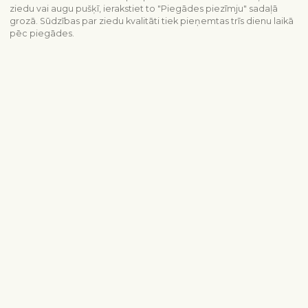
ziedu vai augu pušķī, ierakstiet to "Piegādes piezīmju" sadaļā
grozā. Sūdzības par ziedu kvalitāti tiek pieņemtas trīs dienu laikā
pēc piegādes.
Piegādes informācija
Sazinieties ar mums
info@interflora.lv
+371 6785 4800
Mēs Jums atbildēsim
Pirmdiena - piektdiena
9:00-17:00
Sestdiena
10:00-13:00