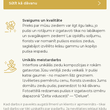
Sūtīt kā dāvanu
Svaigums un kvalitāte
Prieks par mūsu ziediem var ilgt ilgu laiku, jo
pušķi un rotājumi ir izgatavoti tikai no labākajiem
un svaigākajiem ziediem! Lai izpildītu solījumu,
florists var nomainīt pušķos esošos ziedus,
saglabājot izvēlēto krāsu gammu un kopējo
pušķa iespaidu.
Unikāls meistardarbs
Interflora unikālās ziedu kompozīcijas ir rokām
gatavotas Jūsu vietējā ziedu veikalā. Ir pušķi
katrai gaumei - no maziem līdz grezniem.
Izvēlieties piemērotu cenu, florists izveidos Jums
domātu ziedu pušķi, pasniedzot to kā dāvanu.
Fotoattēlā redzamais pušķis ir izgatavots izmēru
diapazonā "Zelta vidusceļš" — "Deluxe".
Kad darbs ir paveikts augstā līmenī un klients ir apmierināts – tikai
tad darbs var tikt uzskatīts par padarītu. Ja nevēlaties iekļaut kādu