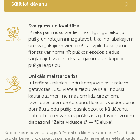
Sūtīt kā dāvanu
Svaigums un kvalitāte
Prieks par mūsu ziediem var ilgt ilgu laiku, jo
pušķi un rotājumi ir izgatavoti tikai no labākajiem
un svaigākajiem ziediem! Lai izpildītu solījumu,
florists var nomainīt pušķos esošos ziedus,
saglabājot izvēlēto krāsu gammu un kopējo
pušķa iespaidu.
Unikāls meistardarbs
Interflora unikālās ziedu kompozīcijas ir rokām
gatavotas Jūsu vietējā ziedu veikalā. Ir pušķi
katrai gaumei - no maziem līdz grezniem.
Izvēlieties piemērotu cenu, florists izveidos Jums
domātu ziedu pušķi, pasniedzot to kā dāvanu.
Fotoattēlā redzamais pušķis ir izgatavots izmēru
diapazonā "Zelta vidusceļš" — "Deluxe".
Kad darbs ir paveikts augstā līmenī un klients ir apmierināts – tikai
tad darbs var tikt uzskatīts par padarītu. Ja nevēlaties iekļaut kādu