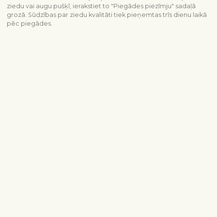
ziedu vai augu pušķī, ierakstiet to "Piegādes piezīmju" sadaļā
grozā. Sūdzības par ziedu kvalitāti tiek pieņemtas trīs dienu laikā
pēc piegādes.
Piegādes informācija
Sazinieties ar mums
info@interflora.lv
+371 6785 4800
Mēs Jums atbildēsim
Pirmdiena - piektdiena
9:00-17:00
Sestdiena
10:00-13:00