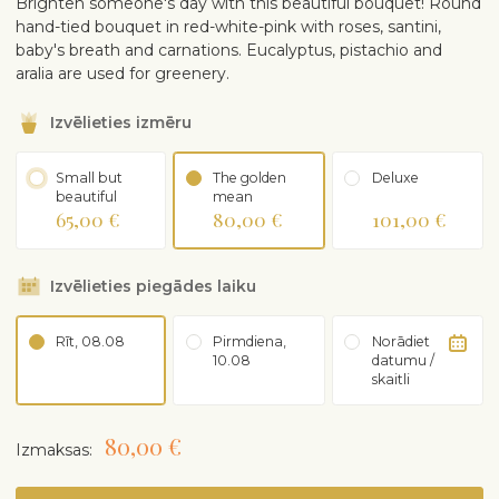
Brighten someone's day with this beautiful bouquet! Round
hand-tied bouquet in red-white-pink with roses, santini,
baby's breath and carnations. Eucalyptus, pistachio and
aralia are used for greenery.
Izvēlieties izmēru
Small but
The golden
Deluxe
beautiful
mean
65,00 €
80,00 €
101,00 €
Izvēlieties piegādes laiku
Rīt, 08.08
Pirmdiena,
Norādiet
10.08
datumu /
skaitli
80,00 €
Izmaksas: