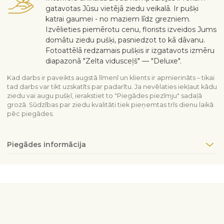
gatavotas Jūsu vietējā ziedu veikalā. Ir pušķi
katrai gaumei - no maziem līdz grezniem.
Izvēlieties piemērotu cenu, florists izveidos Jums
domātu ziedu pušķi, pasniedzot to kā dāvanu.
Fotoattēlā redzamais pušķis ir izgatavots izmēru
diapazonā "Zelta vidusceļš" — "Deluxe".
Kad darbs ir paveikts augstā līmenī un klients ir apmierināts – tikai
tad darbs var tikt uzskatīts par padarītu. Ja nevēlaties iekļaut kādu
ziedu vai augu pušķī, ierakstiet to "Piegādes piezīmju" sadaļā
grozā. Sūdzības par ziedu kvalitāti tiek pieņemtas trīs dienu laikā
pēc piegādes.
Piegādes informācija