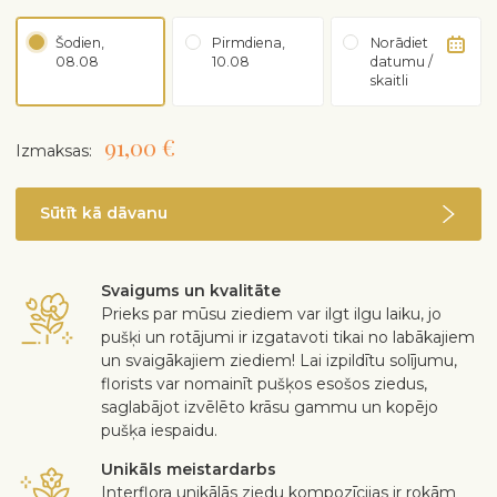
Šodien,
Pirmdiena,
Norādiet
08.08
10.08
datumu /
skaitli
91,00 €
Izmaksas:
Sūtīt kā dāvanu
Svaigums un kvalitāte
Prieks par mūsu ziediem var ilgt ilgu laiku, jo
pušķi un rotājumi ir izgatavoti tikai no labākajiem
un svaigākajiem ziediem! Lai izpildītu solījumu,
florists var nomainīt pušķos esošos ziedus,
saglabājot izvēlēto krāsu gammu un kopējo
pušķa iespaidu.
Unikāls meistardarbs
Interflora unikālās ziedu kompozīcijas ir rokām