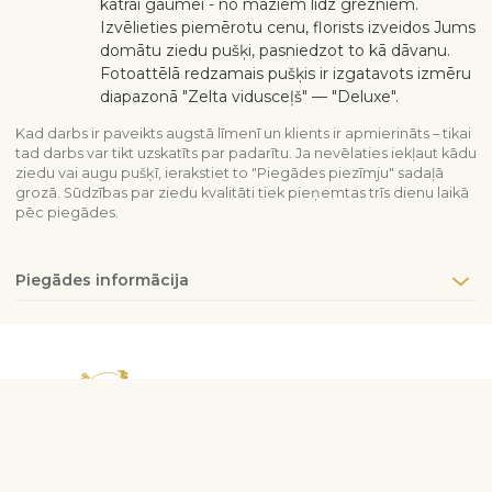
katrai gaumei - no maziem līdz grezniem.
Izvēlieties piemērotu cenu, florists izveidos Jums
domātu ziedu pušķi, pasniedzot to kā dāvanu.
Fotoattēlā redzamais pušķis ir izgatavots izmēru
diapazonā "Zelta vidusceļš" — "Deluxe".
Kad darbs ir paveikts augstā līmenī un klients ir apmierināts – tikai
tad darbs var tikt uzskatīts par padarītu. Ja nevēlaties iekļaut kādu
ziedu vai augu pušķī, ierakstiet to "Piegādes piezīmju" sadaļā
grozā. Sūdzības par ziedu kvalitāti tiek pieņemtas trīs dienu laikā
pēc piegādes.
Piegādes informācija
Sazinieties ar mums