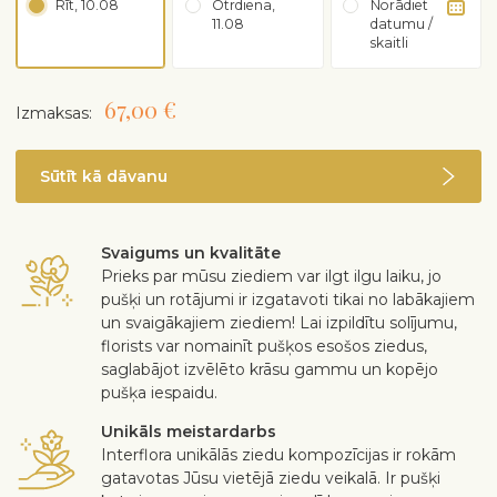
Rīt, 10.08
Otrdiena,
Norādiet
11.08
datumu /
skaitli
67,00 €
Izmaksas:
Sūtīt kā dāvanu
Svaigums un kvalitāte
Prieks par mūsu ziediem var ilgt ilgu laiku, jo
pušķi un rotājumi ir izgatavoti tikai no labākajiem
un svaigākajiem ziediem! Lai izpildītu solījumu,
florists var nomainīt pušķos esošos ziedus,
saglabājot izvēlēto krāsu gammu un kopējo
pušķa iespaidu.
Unikāls meistardarbs
Interflora unikālās ziedu kompozīcijas ir rokām
gatavotas Jūsu vietējā ziedu veikalā. Ir pušķi