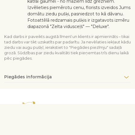
katrai gaumei - no maziem līdz grezniem.
Izvēlieties piemērotu cenu, florists izveidos Jums
domātu ziedu pušķi, pasniedzot to kā dāvanu.
Fotoattēlā redzamais pušķis ir izgatavots izmēru
diapazonā "Zelta vidusceļš" — "Deluxe".
Kad darbs ir paveikts augstā līmenī un klients ir apmierināts – tikai
tad darbs var tikt uzskatīts par padarītu. Ja nevēlaties iekļaut kādu
ziedu vai augu pušķī, ierakstiet to "Piegādes piezīmju" sadaļā
grozā. Sūdzības par ziedu kvalitāti tiek pieņemtas trīs dienu laikā
pēc piegādes.
Piegādes informācija
Sazinieties ar mums