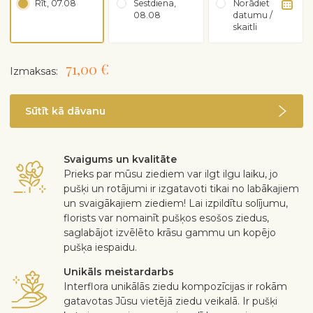
Rīt, 07.08
Sestdiena,
Norādiet
08.08
datumu /
skaitli
71,00 €
Izmaksas:
Sūtīt kā dāvanu
Svaigums un kvalitāte
Prieks par mūsu ziediem var ilgt ilgu laiku, jo
pušķi un rotājumi ir izgatavoti tikai no labākajiem
un svaigākajiem ziediem! Lai izpildītu solījumu,
florists var nomainīt pušķos esošos ziedus,
saglabājot izvēlēto krāsu gammu un kopējo
pušķa iespaidu.
Unikāls meistardarbs
Interflora unikālās ziedu kompozīcijas ir rokām
gatavotas Jūsu vietējā ziedu veikalā. Ir pušķi