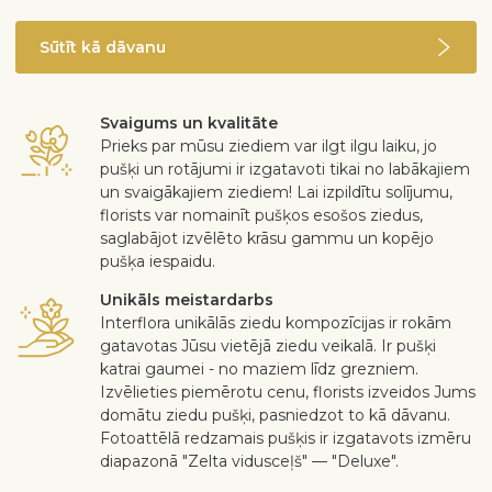
Sūtīt kā dāvanu
Svaigums un kvalitāte
Prieks par mūsu ziediem var ilgt ilgu laiku, jo
pušķi un rotājumi ir izgatavoti tikai no labākajiem
un svaigākajiem ziediem! Lai izpildītu solījumu,
florists var nomainīt pušķos esošos ziedus,
saglabājot izvēlēto krāsu gammu un kopējo
pušķa iespaidu.
Unikāls meistardarbs
Interflora unikālās ziedu kompozīcijas ir rokām
gatavotas Jūsu vietējā ziedu veikalā. Ir pušķi
katrai gaumei - no maziem līdz grezniem.
Izvēlieties piemērotu cenu, florists izveidos Jums
domātu ziedu pušķi, pasniedzot to kā dāvanu.
Fotoattēlā redzamais pušķis ir izgatavots izmēru
diapazonā "Zelta vidusceļš" — "Deluxe".