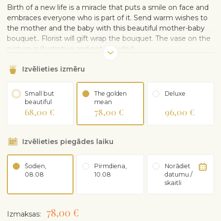
Birth of a new life is a miracle that puts a smile on face and
embraces everyone who is part of it. Send warm wishes to
the mother and the baby with this beautiful mother-baby
bouquet.. Florist will gift wrap the bouquet. The vase on the
picture is illustrative and not included.
Izvēlieties izmēru
Small but
The golden
Deluxe
beautiful
mean
68,00 €
78,00 €
96,00 €
Izvēlieties piegādes laiku
Šodien,
Pirmdiena,
Norādiet
08.08
10.08
datumu /
skaitli
78,00 €
Izmaksas: