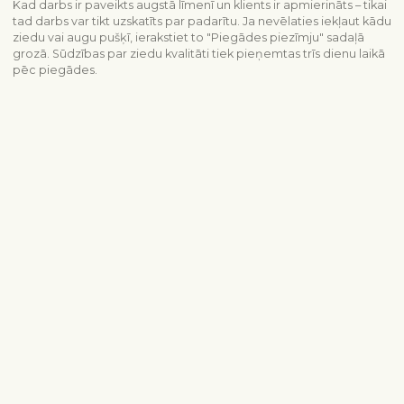
Kad darbs ir paveikts augstā līmenī un klients ir apmierināts – tikai
tad darbs var tikt uzskatīts par padarītu. Ja nevēlaties iekļaut kādu
ziedu vai augu pušķī, ierakstiet to "Piegādes piezīmju" sadaļā
grozā. Sūdzības par ziedu kvalitāti tiek pieņemtas trīs dienu laikā
pēc piegādes.
Piegādes informācija
Sazinieties ar mums
info@interflora.lv
+371 6785 4800
Mēs Jums atbildēsim
Pirmdiena - piektdiena
9:00-17:00