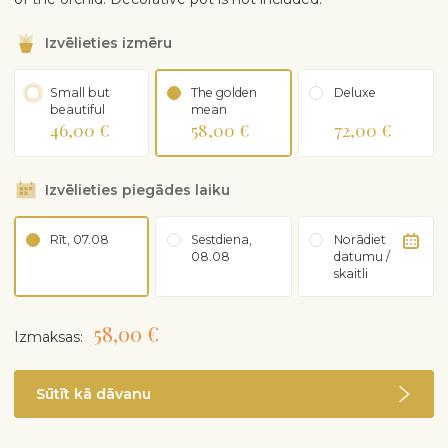
Izvēlieties izmēru
Small but
The golden
Deluxe
beautiful
mean
46,00 €
58,00 €
72,00 €
Izvēlieties piegādes laiku
Rīt, 07.08
Sestdiena,
Norādiet
08.08
datumu /
skaitli
58,00 €
Izmaksas:
Sūtīt kā dāvanu