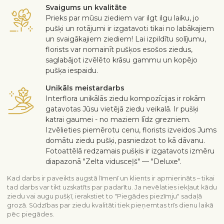
Svaigums un kvalitāte
Prieks par mūsu ziediem var ilgt ilgu laiku, jo
pušķi un rotājumi ir izgatavoti tikai no labākajiem
un svaigākajiem ziediem! Lai izpildītu solījumu,
florists var nomainīt pušķos esošos ziedus,
saglabājot izvēlēto krāsu gammu un kopējo
pušķa iespaidu.
Unikāls meistardarbs
Interflora unikālās ziedu kompozīcijas ir rokām
gatavotas Jūsu vietējā ziedu veikalā. Ir pušķi
katrai gaumei - no maziem līdz grezniem.
Izvēlieties piemērotu cenu, florists izveidos Jums
domātu ziedu pušķi, pasniedzot to kā dāvanu.
Fotoattēlā redzamais pušķis ir izgatavots izmēru
diapazonā "Zelta vidusceļš" — "Deluxe".
Kad darbs ir paveikts augstā līmenī un klients ir apmierināts – tikai
tad darbs var tikt uzskatīts par padarītu. Ja nevēlaties iekļaut kādu
ziedu vai augu pušķī, ierakstiet to "Piegādes piezīmju" sadaļā
grozā. Sūdzības par ziedu kvalitāti tiek pieņemtas trīs dienu laikā
pēc piegādes.