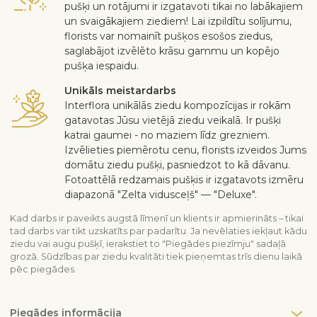
pušķi un rotājumi ir izgatavoti tikai no labākajiem
un svaigākajiem ziediem! Lai izpildītu solījumu,
florists var nomainīt pušķos esošos ziedus,
saglabājot izvēlēto krāsu gammu un kopējo
pušķa iespaidu.
Unikāls meistardarbs
Interflora unikālās ziedu kompozīcijas ir rokām
gatavotas Jūsu vietējā ziedu veikalā. Ir pušķi
katrai gaumei - no maziem līdz grezniem.
Izvēlieties piemērotu cenu, florists izveidos Jums
domātu ziedu pušķi, pasniedzot to kā dāvanu.
Fotoattēlā redzamais pušķis ir izgatavots izmēru
diapazonā "Zelta vidusceļš" — "Deluxe".
Kad darbs ir paveikts augstā līmenī un klients ir apmierināts – tikai
tad darbs var tikt uzskatīts par padarītu. Ja nevēlaties iekļaut kādu
ziedu vai augu pušķī, ierakstiet to "Piegādes piezīmju" sadaļā
grozā. Sūdzības par ziedu kvalitāti tiek pieņemtas trīs dienu laikā
pēc piegādes.
Piegādes informācija