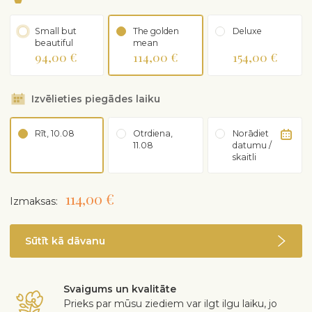
Small but
The golden
Deluxe
beautiful
mean
94,00 €
114,00 €
154,00 €
Izvēlieties piegādes laiku
Rīt, 10.08
Otrdiena,
Norādiet
11.08
datumu /
skaitli
114,00 €
Izmaksas:
Sūtīt kā dāvanu
Svaigums un kvalitāte
Prieks par mūsu ziediem var ilgt ilgu laiku, jo