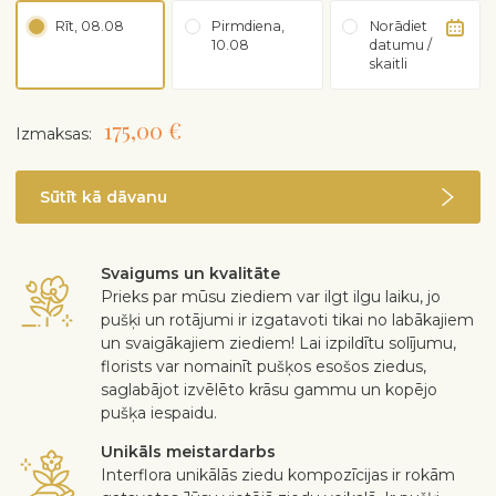
Rīt, 08.08
Pirmdiena,
Norādiet
10.08
datumu /
skaitli
175,00 €
Izmaksas:
Sūtīt kā dāvanu
Svaigums un kvalitāte
Prieks par mūsu ziediem var ilgt ilgu laiku, jo
pušķi un rotājumi ir izgatavoti tikai no labākajiem
un svaigākajiem ziediem! Lai izpildītu solījumu,
florists var nomainīt pušķos esošos ziedus,
saglabājot izvēlēto krāsu gammu un kopējo
pušķa iespaidu.
Unikāls meistardarbs
Interflora unikālās ziedu kompozīcijas ir rokām