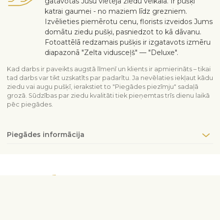
gatavotas Jūsu vietējā ziedu veikalā. Ir pušķi
katrai gaumei - no maziem līdz grezniem.
Izvēlieties piemērotu cenu, florists izveidos Jums
domātu ziedu pušķi, pasniedzot to kā dāvanu.
Fotoattēlā redzamais pušķis ir izgatavots izmēru
diapazonā "Zelta vidusceļš" — "Deluxe".
Kad darbs ir paveikts augstā līmenī un klients ir apmierināts – tikai
tad darbs var tikt uzskatīts par padarītu. Ja nevēlaties iekļaut kādu
ziedu vai augu pušķī, ierakstiet to "Piegādes piezīmju" sadaļā
grozā. Sūdzības par ziedu kvalitāti tiek pieņemtas trīs dienu laikā
pēc piegādes.
Piegādes informācija