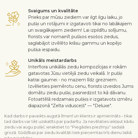
Svaigums un kvalitāte
Prieks par mūsu ziediem var ilgt ilgu laiku, jo
pušķi un rotājumi ir izgatavoti tikai no labākajiem
un svaigākajiem ziediem! Lai izpildītu solījumu,
florists var nomainīt pušķos esošos ziedus,
saglabājot izvēlēto krāsu gammu un kopējo
pušķa iespaidu.
Unikāls meistardarbs
Interflora unikālās ziedu kompozīcijas ir rokām
gatavotas Jūsu vietējā ziedu veikalā. Ir pušķi
katrai gaumei - no maziem līdz grezniem.
Izvēlieties piemērotu cenu, florists izveidos Jums
domātu ziedu pušķi, pasniedzot to kā dāvanu.
Fotoattēlā redzamais pušķis ir izgatavots izmēru
diapazonā "Zelta vidusceļš" — "Deluxe".
Kad darbs ir paveikts augstā līmenī un klients ir apmierināts – tikai
tad darbs var tikt uzskatīts par padarītu. Ja nevēlaties iekļaut kādu
ziedu vai augu pušķī, ierakstiet to "Piegādes piezīmju" sadaļā
grozā. Sūdzības par ziedu kvalitāti tiek pieņemtas trīs dienu laikā