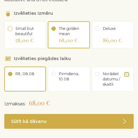
Izvēlieties izmēru
Small but
The golden
Deluxe
beautiful
mean
58,00 €
68,00 €
86,00 €
Izvēlieties piegādes laiku
Rīt, 08.08
Pirmdiena,
Norādiet
10.08
datumu /
skaitli
68,00 €
Izmaksas:
Sūtīt kā dāvanu