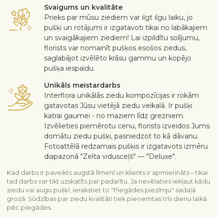
Svaigums un kvalitāte
Prieks par mūsu ziediem var ilgt ilgu laiku, jo
pušķi un rotājumi ir izgatavoti tikai no labākajiem
un svaigākajiem ziediem! Lai izpildītu solījumu,
florists var nomainīt pušķos esošos ziedus,
saglabājot izvēlēto krāsu gammu un kopējo
pušķa iespaidu.
Unikāls meistardarbs
Interflora unikālās ziedu kompozīcijas ir rokām
gatavotas Jūsu vietējā ziedu veikalā. Ir pušķi
katrai gaumei - no maziem līdz grezniem.
Izvēlieties piemērotu cenu, florists izveidos Jums
domātu ziedu pušķi, pasniedzot to kā dāvanu.
Fotoattēlā redzamais pušķis ir izgatavots izmēru
diapazonā "Zelta vidusceļš" — "Deluxe".
Kad darbs ir paveikts augstā līmenī un klients ir apmierināts – tikai
tad darbs var tikt uzskatīts par padarītu. Ja nevēlaties iekļaut kādu
ziedu vai augu pušķī, ierakstiet to "Piegādes piezīmju" sadaļā
grozā. Sūdzības par ziedu kvalitāti tiek pieņemtas trīs dienu laikā
pēc piegādes.