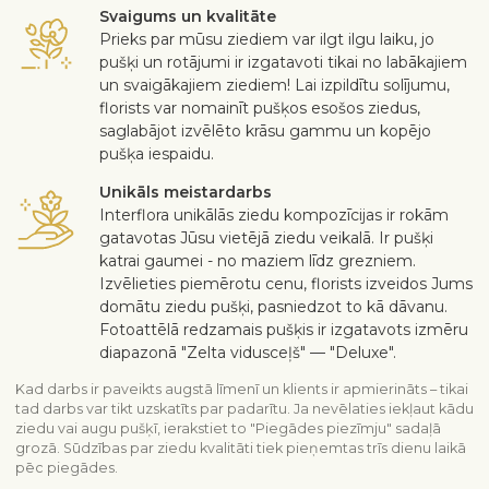
Svaigums un kvalitāte
Prieks par mūsu ziediem var ilgt ilgu laiku, jo
pušķi un rotājumi ir izgatavoti tikai no labākajiem
un svaigākajiem ziediem! Lai izpildītu solījumu,
florists var nomainīt pušķos esošos ziedus,
saglabājot izvēlēto krāsu gammu un kopējo
pušķa iespaidu.
Unikāls meistardarbs
Interflora unikālās ziedu kompozīcijas ir rokām
gatavotas Jūsu vietējā ziedu veikalā. Ir pušķi
katrai gaumei - no maziem līdz grezniem.
Izvēlieties piemērotu cenu, florists izveidos Jums
domātu ziedu pušķi, pasniedzot to kā dāvanu.
Fotoattēlā redzamais pušķis ir izgatavots izmēru
diapazonā "Zelta vidusceļš" — "Deluxe".
Kad darbs ir paveikts augstā līmenī un klients ir apmierināts – tikai
tad darbs var tikt uzskatīts par padarītu. Ja nevēlaties iekļaut kādu
ziedu vai augu pušķī, ierakstiet to "Piegādes piezīmju" sadaļā
grozā. Sūdzības par ziedu kvalitāti tiek pieņemtas trīs dienu laikā
pēc piegādes.