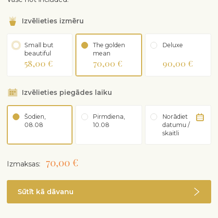
Izvēlieties izmēru
Small but
The golden
Deluxe
beautiful
mean
58,00 €
70,00 €
90,00 €
Izvēlieties piegādes laiku
Šodien,
Pirmdiena,
Norādiet
08.08
10.08
datumu /
skaitli
70,00 €
Izmaksas:
Sūtīt kā dāvanu